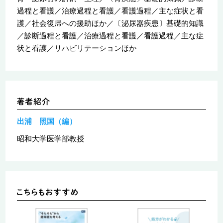
過程と看護／治療過程と看護／看護過程／主な症状と看
護／社会復帰への援助ほか／〔泌尿器疾患〕基礎的知識
／診断過程と看護／治療過程と看護／看護過程／主な症
状と看護／リハビリテーションほか
出浦 照国（編）
昭和大学医学部教授