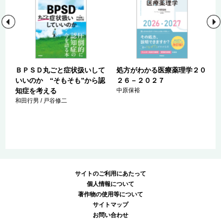
の
ＢＰＳＤ丸ごと症状扱いして
処方がわかる医療薬理学２０
嚥
いいのか “そもそも”から認
２６－２０２７
知症を考える
中原保裕
和田行男 / 戸谷修二
サイトのご利用にあたって
個人情報について
著作物の使用等について
サイトマップ
お問い合わせ