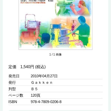
1
/
1
画像
定価 1,540円 (税込)
発売日
2010年04月27日
発行
Ｇａｋｋｅｎ
判型
Ｂ５
ページ数
120頁
ISBN
978-4-7809-0206-8