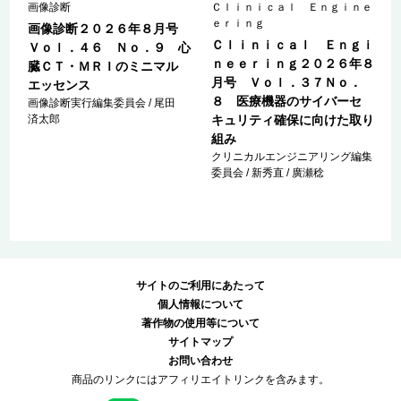
Ｎ
画像診断
Ｃｌｉｎｉｃａｌ Ｅｎｇｉｎｅ
ｅｒｉｎｇ
画像診断２０２６年８月号
Ｃｌｉｎｉｃａｌ Ｅｎｇｉ
ｎ
Ｖｏｌ．４６ Ｎｏ．９ 心
ｎｅｅｒｉｎｇ２０２６年８
臓ＣＴ・ＭＲＩのミニマル
月号 Ｖｏｌ．３７Ｎｏ．
エッセンス
８ 医療機器のサイバーセ
画像診断実行編集委員会 / 尾田
済太郎
キュリティ確保に向けた取り
組み
クリニカルエンジニアリング編集
委員会 / 新秀直 / 廣瀬稔
サイトのご利用にあたって
個人情報について
著作物の使用等について
サイトマップ
お問い合わせ
商品のリンクにはアフィリエイトリンクを含みます。