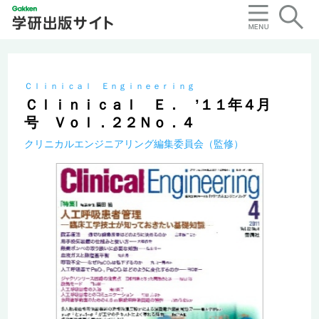
Ｃｌｉｎｉｃａｌ Ｅｎｇｉｎｅｅｒｉｎｇ
Ｃｌｉｎｉｃａｌ Ｅ． ’１１年４月
号 Ｖｏｌ．２２Ｎｏ．４
クリニカルエンジニアリング編集委員会（監修）