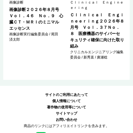
Ｎ
画像診断
Ｃｌｉｎｉｃａｌ Ｅｎｇｉｎｅ
ｅｒｉｎｇ
画像診断２０２６年８月号
Ｃｌｉｎｉｃａｌ Ｅｎｇｉ
ｎ
Ｖｏｌ．４６ Ｎｏ．９ 心
ｎｅｅｒｉｎｇ２０２６年８
臓ＣＴ・ＭＲＩのミニマル
月号 Ｖｏｌ．３７Ｎｏ．
エッセンス
８ 医療機器のサイバーセ
画像診断実行編集委員会 / 尾田
済太郎
キュリティ確保に向けた取り
組み
クリニカルエンジニアリング編集
委員会 / 新秀直 / 廣瀬稔
サイトのご利用にあたって
個人情報について
著作物の使用等について
サイトマップ
お問い合わせ
商品のリンクにはアフィリエイトリンクを含みます。