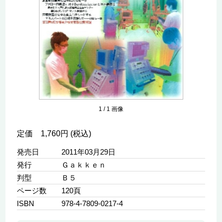
1
/
1
画像
定価 1,760円 (税込)
発売日
2011年03月29日
発行
Ｇａｋｋｅｎ
判型
Ｂ５
ページ数
120頁
ISBN
978-4-7809-0217-4