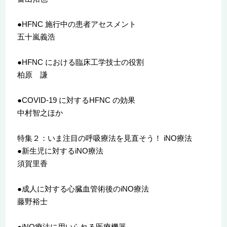
●HFNC 施行中の患者アセスメント
五十嵐義浩
●HFNC における臨床工学技士の役割
柏原 謙
●COVID-19 に対するHFNC の効果
中村智之ほか
特集２：いま注目の呼吸療法を見直そう！ iNO療法
●新生児に対するiNO療法
須賀里香
●成人に対する心臓血管術後のiNO療法
藤野裕士
●iNO療法に用いられる医療機器