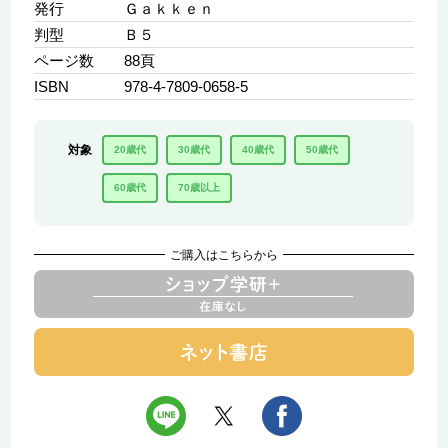
発行
Ｇａｋｋｅｎ
判型
Ｂ５
ページ数
88頁
ISBN
978-4-7809-0658-5
対象
20歳代
30歳代
40歳代
50歳代
60歳代
70歳以上
ご購入はこちらから