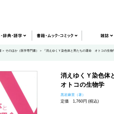
書
そのほか（医学専門書）
『消えゆくＹ染色体と男たちの運命 オトコの生物
消えゆくＹ染色体
オトコの生物学
黒岩麻里（著）
定価 1,760円 (税込)