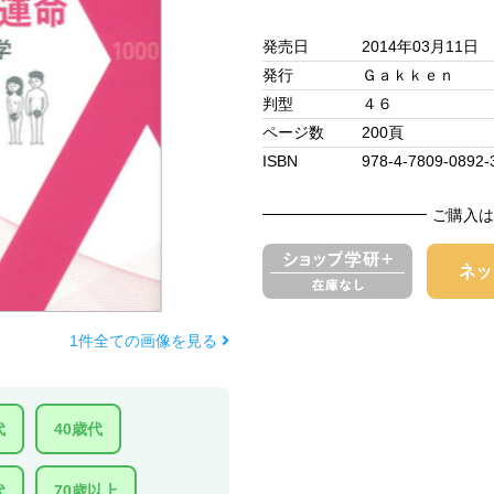
発売日
2014年03月11日
発行
Ｇａｋｋｅｎ
判型
４６
ページ数
200頁
ISBN
978-4-7809-0892-
ご購入は
1件全ての画像を見る
代
40歳代
代
70歳以上