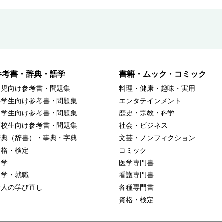
参考書・辞典・語学
書籍・ムック・コミック
幼児向け参考書・問題集
料理・健康・趣味・実用
小学生向け参考書・問題集
エンタテインメント
中学生向け参考書・問題集
歴史・宗教・科学
高校生向け参考書・問題集
社会・ビジネス
辞典（辞書）・事典・字典
文芸・ノンフィクション
資格・検定
コミック
語学
医学専門書
進学・就職
看護専門書
大人の学び直し
各種専門書
資格・検定