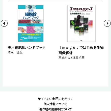
験
実用細胞診ハンドブック
ＩｍａｇｅＪではじめる生物
養
清水 道生
画像解析
三浦耕太 / 塚田祐基
 長
サイトのご利用にあたって
個人情報について
著作物の使用等について