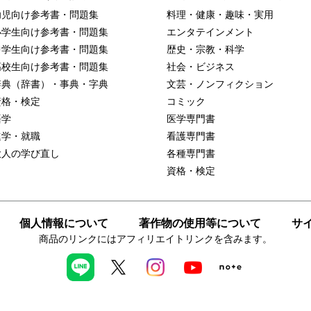
幼児向け参考書・問題集
料理・健康・趣味・実用
小学生向け参考書・問題集
エンタテインメント
中学生向け参考書・問題集
歴史・宗教・科学
高校生向け参考書・問題集
社会・ビジネス
辞典（辞書）・事典・字典
文芸・ノンフィクション
資格・検定
コミック
語学
医学専門書
進学・就職
看護専門書
大人の学び直し
各種専門書
資格・検定
個人情報について
著作物の使用等について
サ
商品のリンクにはアフィリエイトリンクを含みます。