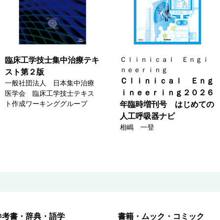
Ｃｌｉｎｉｃａｌ Ｅｎｇｉ
臨床工学技士集中治療テキ
ｎｅｅｒｉｎｇ
スト第２版
Ｃｌｉｎｉｃａｌ Ｅｎｇ
一般社団法人 日本集中治療
ｉｎｅｅｒｉｎｇ２０２６
医学会 臨床工学技士テキス
ト作成ワーキンググループ
年臨時増刊号 はじめての
人工呼吸器ナビ
相嶋 一登
参考書・辞典・語学
書籍・ムック・コミック