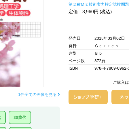
第２種ＭＥ技術実力検定試験問題
定価 3,960円 (税込)
発売日
2018年03月02日
発行
Ｇａｋｋｅｎ
判型
Ｂ５
ページ数
372頁
ISBN
978-4-7809-0962-
ご購入は
1件全ての画像を見る
代
30歳代