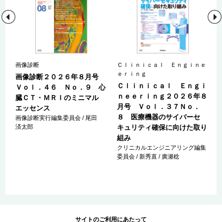
Ｎ
画像診断
Ｃｌｉｎｉｃａｌ Ｅｎｇｉｎｅ
ｅｒｉｎｇ
画像診断２０２６年８月号
Ｃｌｉｎｉｃａｌ Ｅｎｇｉ
ｎ
Ｖｏｌ．４６ Ｎｏ．９ 心
ｎｅｅｒｉｎｇ２０２６年８
臓ＣＴ・ＭＲＩのミニマル
月号 Ｖｏｌ．３７Ｎｏ．
エッセンス
８ 医療機器のサイバーセ
画像診断実行編集委員会 / 尾田
済太郎
キュリティ確保に向けた取り
組み
クリニカルエンジニアリング編集
委員会 / 新秀直 / 廣瀬稔
サイトのご利用にあたって