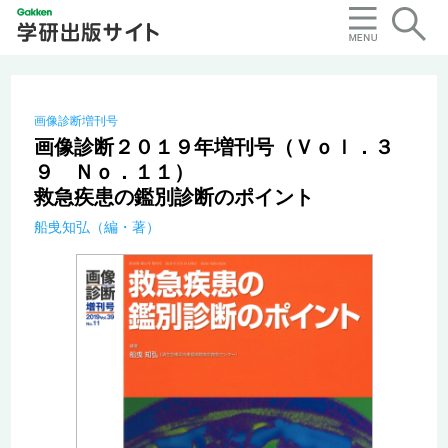
画像診断増刊号
画像診断２０１９年増刊号（Ｖｏｌ．３
９ Ｎｏ．１１）
救急疾患の鑑別診断のポイント
船曵知弘（編・著）