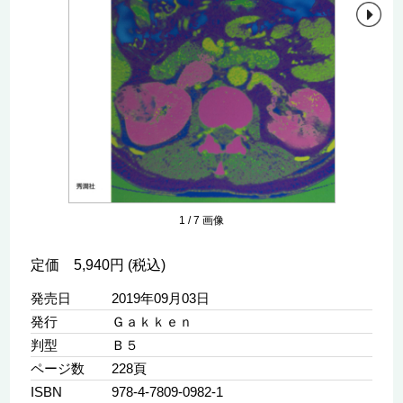
1
/
7
画像
定価 5,940円 (税込)
発売日
2019年09月03日
発行
Ｇａｋｋｅｎ
判型
Ｂ５
ページ数
228頁
ISBN
978-4-7809-0982-1