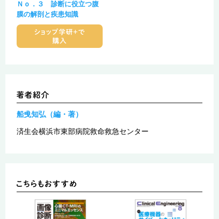
Ｎｏ．３ 診断に役立つ腹
膜の解剖と疾患知識
船曵知弘（編・著）
済生会横浜市東部病院救命救急センター