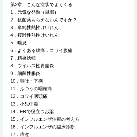
第2章 こんな症状でよくくる
1．元気な発熱（風邪）
2．抗菌薬もらえないんですか？
3．単純性熱性けいれん
4．複雑性熱性けいれん
5．喘息
6．よくある腹痛，コワイ腹痛
7．精巣捻転
8．ウイルス性胃腸炎
9．細菌性腸炎
10．嘔吐・下痢
11．ふつうの咽頭痛
12．コワイ咽頭痛
13．小児中毒
14．ERで役立つお薬
15．インフルエンザ治療の考え方
16．インフルエンザの臨床診断
17．啼泣