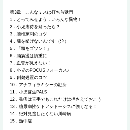
第3章 こんなミスは打ち首獄門
1．とってみせよう，いろんな異物！
2．小児虐待を疑ったら？
3．腰椎穿刺のコツ
4．腕を挙げないんです（泣）
5．「頭をゴツン！」
6．脳震盪は慎重に
7．血管が見えない！
8．小児のPOCUSフォーカス♪
9．創傷処置のコツ
10．アナフィラキシーの勘所
11．小児蘇生PALS
12．発疹は苦手でもこれだけは押さえておこう
13．糖尿病性ケトアシドーシスに強くなる！
14．絶対見逃したくない川崎病
15．熱中症