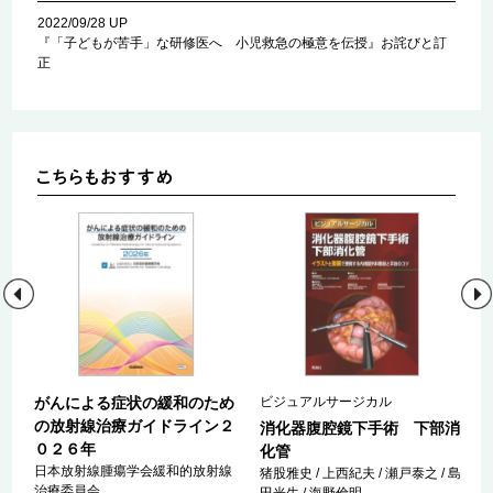
2022/09/28 UP
『「子どもが苦手」な研修医へ 小児救急の極意を伝授』お詫びと訂
正
がんによる症状の緩和のため
ビジュアルサージカル
の放射線治療ガイドライン２
消化器腹腔鏡下手術 下部消
０２６年
動
化管
日本放射線腫瘍学会緩和的放射線
猪股雅史 / 上西紀夫 / 瀬戸泰之 / 島
治療委員会
田光生 / 海野倫明