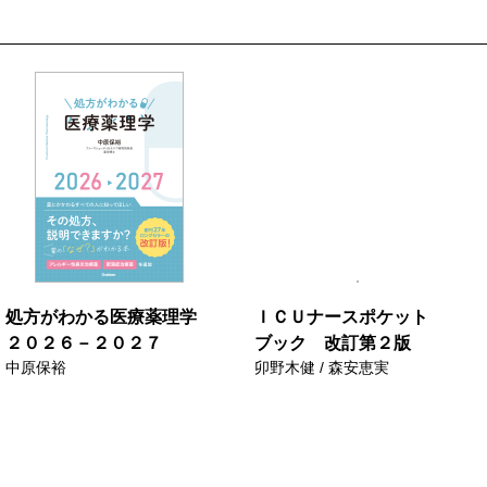
処方がわかる医療薬理学
ＩＣＵナースポケット
２０２６－２０２７
ブック 改訂第２版
中原保裕
卯野木健 / 森安恵実