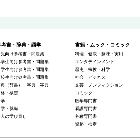
参考書・辞典・語学
書籍・ムック・コミック
幼児向け参考書・問題集
料理・健康・趣味・実用
小学生向け参考書・問題集
エンタテインメント
中学生向け参考書・問題集
歴史・宗教・科学
高校生向け参考書・問題集
社会・ビジネス
辞典（辞書）・事典・字典
文芸・ノンフィクション
資格・検定
コミック
語学
医学専門書
進学・就職
看護専門書
大人の学び直し
各種専門書
資格・検定