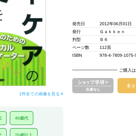
発売日
2012年06月01日
発行
Ｇａｋｋｅｎ
判型
Ｂ６
ページ数
112頁
ISBN
978-4-7809-1075-
ご購入は
1件全ての画像を見る
代
40歳代
代
70歳以上