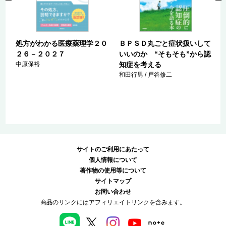
の
処方がわかる医療薬理学２０
ＢＰＳＤ丸ごと症状扱いして
嚥
２６－２０２７
いいのか “そもそも”から認
中原保裕
知症を考える
和田行男 / 戸谷修二
サイトのご利用にあたって
個人情報について
著作物の使用等について
サイトマップ
お問い合わせ
商品のリンクにはアフィリエイトリンクを含みます。