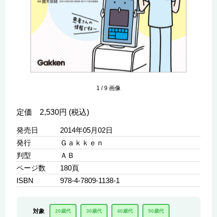
1
/
9
画像
定価 2,530円 (税込)
発売日
2014年05月02日
発行
Ｇａｋｋｅｎ
判型
ＡＢ
ページ数
180頁
ISBN
978-4-7809-1138-1
対象
20歳代
30歳代
40歳代
50歳代