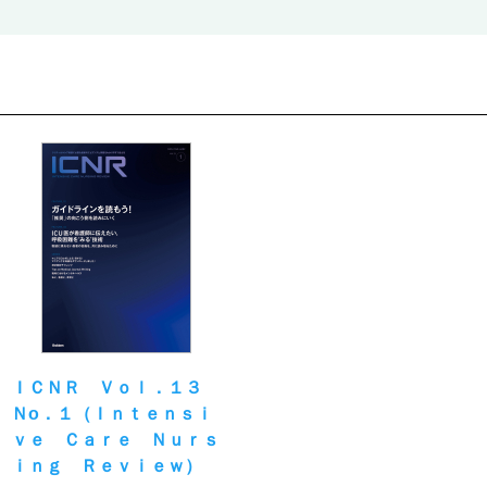
ＩＣＮＲ Ｖｏｌ．１３
Ｎо．１（Ｉｎｔｅｎｓｉ
ｖｅ Ｃａｒｅ Ｎｕｒｓ
ｉｎｇ Ｒｅｖｉｅｗ）