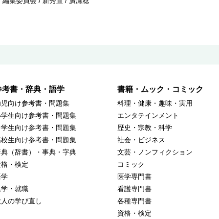
編集委員会 / 新秀直 / 廣瀬稔
参考書・辞典・語学
書籍・ムック・コミック
幼児向け参考書・問題集
料理・健康・趣味・実用
小学生向け参考書・問題集
エンタテインメント
中学生向け参考書・問題集
歴史・宗教・科学
高校生向け参考書・問題集
社会・ビジネス
辞典（辞書）・事典・字典
文芸・ノンフィクション
資格・検定
コミック
語学
医学専門書
進学・就職
看護専門書
大人の学び直し
各種専門書
資格・検定