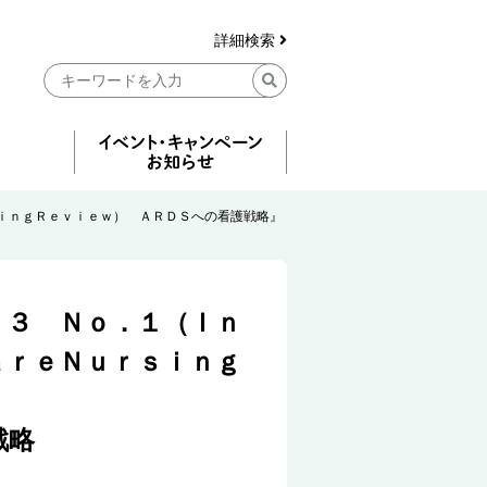
詳細検索
ｉｎｇＲｅｖｉｅｗ） ＡＲＤＳへの看護戦略』
．３ Ｎｏ．１（Ｉｎ
ａｒｅＮｕｒｓｉｎｇ
戦略