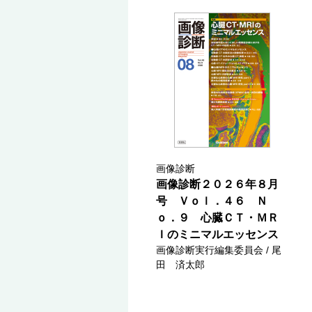
画像診断
画像診断２０２６年８月
号 Ｖｏｌ．４６ Ｎ
ｏ．９ 心臓ＣＴ・ＭＲ
Ｉのミニマルエッセンス
画像診断実行編集委員会 / 尾
田 済太郎