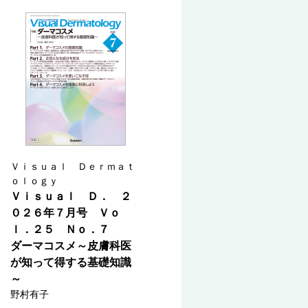
Ｖｉｓｕａｌ Ｄｅｒｍａｔ
ｏｌｏｇｙ
Ｖｉｓｕａｌ Ｄ． ２
０２６年７月号 Ｖｏ
ｌ．２５ Ｎｏ．７
ダーマコスメ～皮膚科医
が知って得する基礎知識
～
野村有子