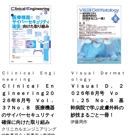
Ｃｌｉｎｉｃａｌ Ｅｎｇｉ
Ｖｉｓｕａｌ Ｄｅｒｍａｔ
ｎｅｅｒｉｎｇ
ｏｌｏｇｙ
Ｃｌｉｎｉｃａｌ Ｅｎ
Ｖｉｓｕａｌ Ｄ． ２
ｇｉｎｅｅｒｉｎｇ２０
０２６年８月号 Ｖｏ
２６年８月号 Ｖｏｌ．
ｌ．２５ Ｎｏ．８ 基
３７Ｎｏ．８ 医療機器
幹病院で学ぶ皮膚外科の
のサイバーセキュリティ
妙技まるごと一冊！
伊藤周作
確保に向けた取り組み
クリニカルエンジニアリング