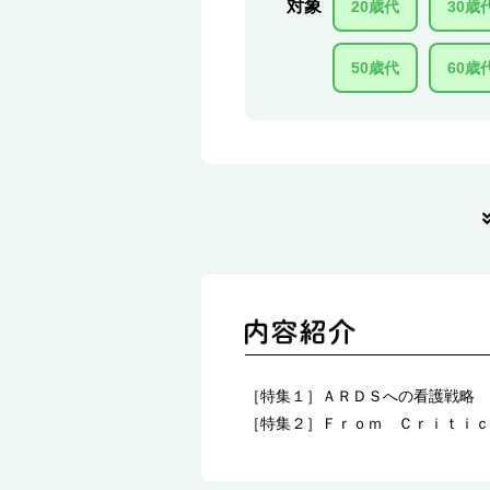
対象
20歳代
30歳
50歳代
60歳
［特集１］ＡＲＤＳへの看護戦略 
［特集２］Ｆｒｏｍ Ｃｒｉｔｉｃ