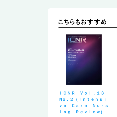
ＩＣＮＲ Ｖｏｌ．１３
Ｎо．２（Ｉｎｔｅｎｓｉ
ｖｅ Ｃａｒｅ Ｎｕｒｓ
ｉｎｇ Ｒｅｖｉｅｗ）