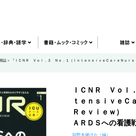
期誌
『ＩＣＮＲ Ｖｏｌ．３ Ｎｏ．１（ＩｎｔｅｎｓｉｖｅＣａｒｅＮｕｒｓ
ＩＣＮＲ Ｖｏｌ
ｔｅｎｓｉｖｅＣ
Ｒｅｖｉｅｗ）
ＡＲＤＳへの看護
卯野木健ほか（編）