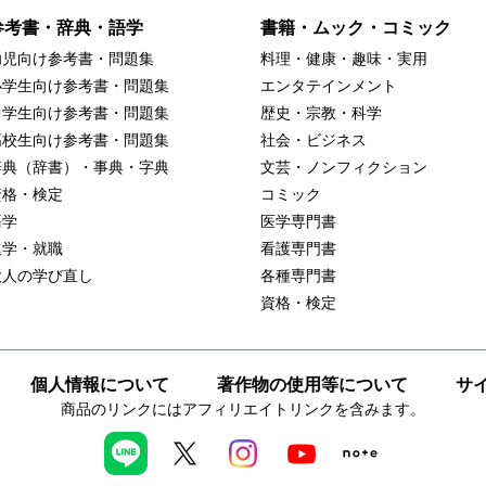
参考書・辞典・語学
書籍・ムック・コミック
幼児向け参考書・問題集
料理・健康・趣味・実用
小学生向け参考書・問題集
エンタテインメント
中学生向け参考書・問題集
歴史・宗教・科学
高校生向け参考書・問題集
社会・ビジネス
辞典（辞書）・事典・字典
文芸・ノンフィクション
資格・検定
コミック
語学
医学専門書
進学・就職
看護専門書
大人の学び直し
各種専門書
資格・検定
個人情報について
著作物の使用等について
サ
商品のリンクにはアフィリエイトリンクを含みます。