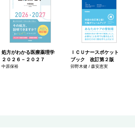
処方がわかる医療薬理学
ＩＣＵナースポケット
２０２６－２０２７
ブック 改訂第２版
中原保裕
卯野木健 / 森安恵実