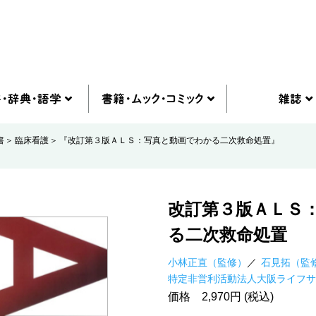
書
臨床看護
『改訂第３版ＡＬＳ：写真と動画でわかる二次救命処置』
改訂第３版ＡＬＳ
る二次救命処置
小林正直（監修）
石見拓（監
特定非営利活動法人大阪ライフサ
価格 2,970円 (税込)