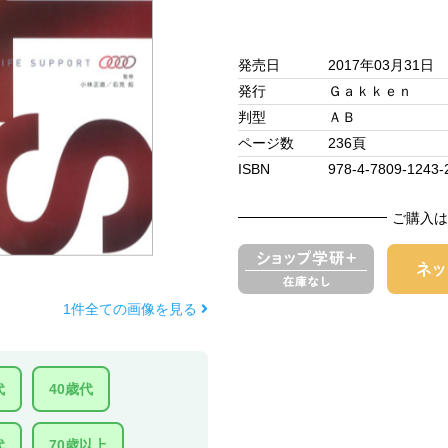
発売日
2017年03月31日
発行
Ｇａｋｋｅｎ
判型
ＡＢ
ページ数
236頁
ISBN
978-4-7809-1243-
ご購入は
1件全ての画像を見る
代
40歳代
代
70歳以上