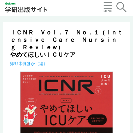
ＩＣＮＲ Ｖｏｌ．７ Ｎｏ．１（Ｉｎｔ
ｅｎｓｉｖｅ Ｃａｒｅ Ｎｕｒｓｉｎ
ｇ Ｒｅｖｉｅｗ）
やめてほしいＩＣＵケア
卯野木健ほか（編）