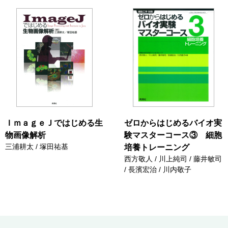
ＩｍａｇｅＪではじめる生
ゼロからはじめるバイオ実
物画像解析
験マスターコース③ 細胞
三浦耕太 / 塚田祐基
培養トレーニング
西方敬人 / 川上純司 / 藤井敏司
/ 長濱宏治 / 川内敬子