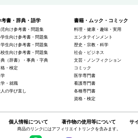
参考書・辞典・語学
書籍・ムック・コミック
幼児向け参考書・問題集
料理・健康・趣味・実用
小学生向け参考書・問題集
エンタテインメント
中学生向け参考書・問題集
歴史・宗教・科学
高校生向け参考書・問題集
社会・ビジネス
辞典（辞書）・事典・字典
文芸・ノンフィクション
資格・検定
コミック
語学
医学専門書
進学・就職
看護専門書
大人の学び直し
各種専門書
資格・検定
個人情報について
著作物の使用等について
サ
商品のリンクにはアフィリエイトリンクを含みます。