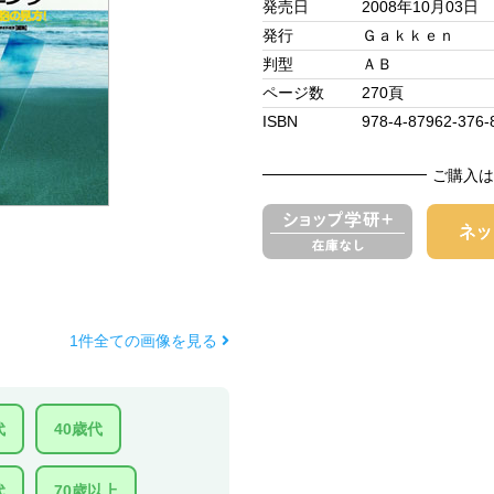
発売日
2008年10月03日
発行
Ｇａｋｋｅｎ
判型
ＡＢ
ページ数
270頁
ISBN
978-4-87962-376-
ご購入は
1件全ての画像を見る
代
40歳代
代
70歳以上