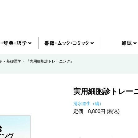
書
基礎医学
『実用細胞診トレーニング』
実用細胞診トレー
清水道生（編）
定価 8,800円 (税込)