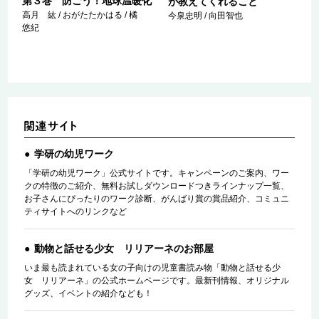
第３巻 防ごう！地球温暖化
が教えてくれること
高月 紘 / おがたたかはる / 橘
今泉忠明 / 向田智也
悠紀
学研の幼児ワーク
「学研の幼児ワーク」公式サイトです。キャンペーンのご案内、ワー
クの特徴のご紹介、無料お試しダウンロードつきラインナップ一覧、
お子さんにぴったりのワーク診断、がんばり賞の賞品紹介、コミュニ
ティサイトへのリンクなど
動物と話せる少女 リリアーネのお部屋
いま最も読まれている女の子向けの児童書読み物「動物と話せる少
女 リリアーネ」の公式ホームページです。最新刊情報、オリジナル
グッズ、イベントの紹介なども！