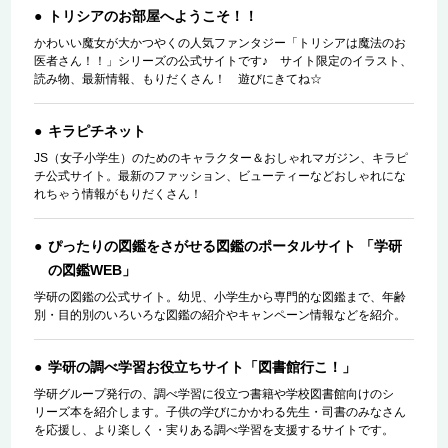
トリシアのお部屋へようこそ！！
かわいい魔女が大かつやくの人気ファンタジー「トリシアは魔法のお
医者さん！！」シリーズの公式サイトです♪ サイト限定のイラスト、
読み物、最新情報、もりだくさん！ 遊びにきてね☆
キラピチネット
JS（女子小学生）のためのキャラクター＆おしゃれマガジン、キラピ
チ公式サイト。最新のファッション、ビューティーなどおしゃれにな
れちゃう情報がもりだくさん！
ぴったりの図鑑をさがせる図鑑のポータルサイト 「学研
の図鑑WEB」
学研の図鑑の公式サイト。幼児、小学生から専門的な図鑑まで、年齢
別・目的別のいろいろな図鑑の紹介やキャンペーン情報などを紹介。
学研の調べ学習お役立ちサイト「図書館行こ！」
学研グループ発行の、調べ学習に役立つ書籍や学校図書館向けのシ
リーズ本を紹介します。子供の学びにかかわる先生・司書のみなさん
を応援し、より楽しく・実りある調べ学習を支援するサイトです。