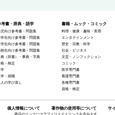
参考書・辞典・語学
書籍・ムック・コミック
幼児向け参考書・問題集
料理・健康・趣味・実用
小学生向け参考書・問題集
エンタテインメント
中学生向け参考書・問題集
歴史・宗教・科学
高校生向け参考書・問題集
社会・ビジネス
辞典（辞書）・事典・字典
文芸・ノンフィクション
資格・検定
コミック
語学
医学専門書
進学・就職
看護専門書
大人の学び直し
各種専門書
資格・検定
個人情報について
著作物の使用等について
サ
商品のリンクにはアフィリエイトリンクを含みます。