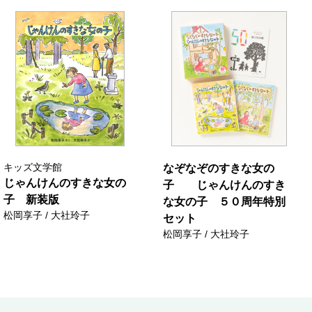
キッズ文学館
なぞなぞのすきな女の
じゃんけんのすきな女の
子 じゃんけんのすき
子 新装版
な女の子 ５０周年特別
松岡享子 / 大社玲子
セット
松岡享子 / 大社玲子