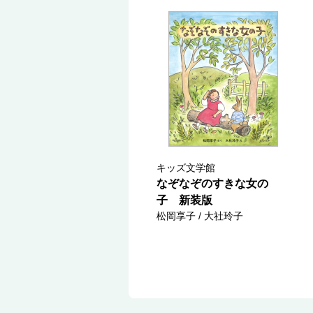
キッズ文学館
なぞなぞのすきな女の
子 新装版
松岡享子 / 大社玲子