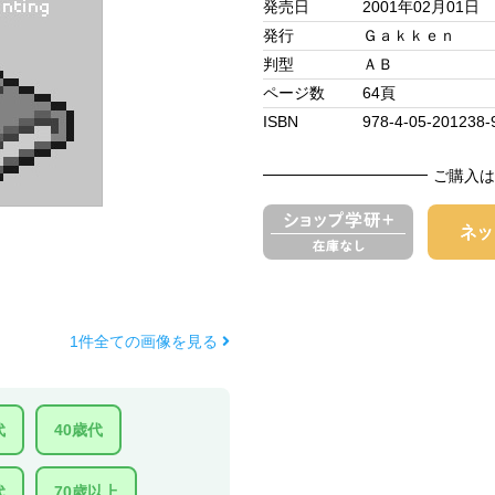
発売日
2001年02月01日
発行
Ｇａｋｋｅｎ
判型
ＡＢ
ページ数
64頁
ISBN
978-4-05-201238-
ご購入は
1件全ての画像を見る
代
40歳代
代
70歳以上