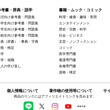
参考書・辞典・語学
書籍・ムック・コミック
幼児向け参考書・問題集
料理・健康・趣味・実用
小学生向け参考書・問題集
エンタテインメント
中学生向け参考書・問題集
歴史・宗教・科学
高校生向け参考書・問題集
社会・ビジネス
辞典（辞書）・事典・字典
文芸・ノンフィクション
資格・検定
コミック
語学
医学専門書
進学・就職
看護専門書
大人の学び直し
各種専門書
資格・検定
個人情報について
著作物の使用等について
サ
商品のリンクにはアフィリエイトリンクを含みます。