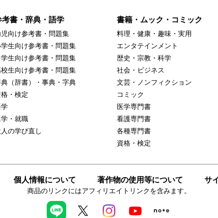
参考書・辞典・語学
書籍・ムック・コミック
幼児向け参考書・問題集
料理・健康・趣味・実用
小学生向け参考書・問題集
エンタテインメント
中学生向け参考書・問題集
歴史・宗教・科学
高校生向け参考書・問題集
社会・ビジネス
辞典（辞書）・事典・字典
文芸・ノンフィクション
資格・検定
コミック
語学
医学専門書
進学・就職
看護専門書
大人の学び直し
各種専門書
資格・検定
個人情報について
著作物の使用等について
サ
商品のリンクにはアフィリエイトリンクを含みます。