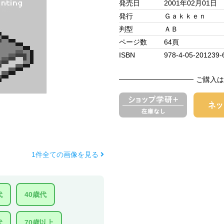
発売日
2001年02月01日
発行
Ｇａｋｋｅｎ
判型
ＡＢ
ページ数
64頁
ISBN
978-4-05-201239-
ご購入は
1件全ての画像を見る
代
40歳代
代
70歳以上