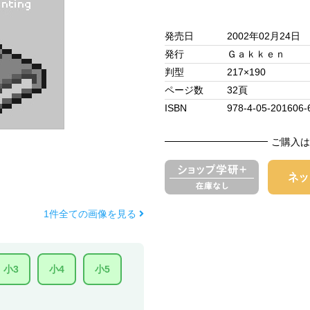
発売日
2002年02月24日
発行
Ｇａｋｋｅｎ
判型
217×190
ページ数
32頁
ISBN
978-4-05-201606-
ご購入は
1件全ての画像を見る
小3
小4
小5