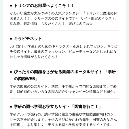
トリシアのお部屋へようこそ！！
かわいい魔女が大かつやくの人気ファンタジー「トリシアは魔法のお
医者さん！！」シリーズの公式サイトです♪ サイト限定のイラスト、
読み物、最新情報、もりだくさん！ 遊びにきてね☆
キラピチネット
JS（女子小学生）のためのキャラクター＆おしゃれマガジン、キラピ
チ公式サイト。最新のファッション、ビューティーなどおしゃれにな
れちゃう情報がもりだくさん！
ぴったりの図鑑をさがせる図鑑のポータルサイト 「学研
の図鑑WEB」
学研の図鑑の公式サイト。幼児、小学生から専門的な図鑑まで、年齢
別・目的別のいろいろな図鑑の紹介やキャンペーン情報などを紹介。
学研の調べ学習お役立ちサイト「図書館行こ！」
学研グループ発行の、調べ学習に役立つ書籍や学校図書館向けのシ
リーズ本を紹介します。子供の学びにかかわる先生・司書のみなさん
を応援し、より楽しく・実りある調べ学習を支援するサイトです。