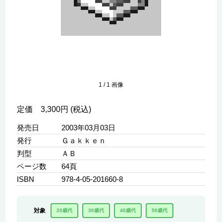
1
/
1
画像
定価 3,300円 (税込)
発売日
2003年03月03日
発行
Ｇａｋｋｅｎ
判型
ＡＢ
ページ数
64頁
ISBN
978-4-05-201660-8
対象
20歳代
30歳代
40歳代
50歳代