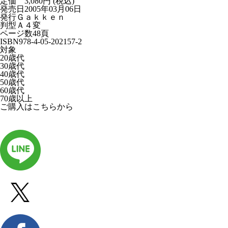
定価 3,080円 (税込)
発売日
2005年03月06日
発行
Ｇａｋｋｅｎ
判型
Ａ４変
ページ数
48頁
ISBN
978-4-05-202157-2
対象
20歳代
30歳代
40歳代
50歳代
60歳代
70歳以上
ご購入はこちらから