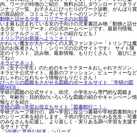
内、ワークの特徴のご紹介、無料お試しダウンロードつきライ
ンナップ一覧、お子さんにぴったりのワーク診断、がんばり賞
の賞品紹介、コミュニティサイトへのリンクなど
動物と話せる少女 リリアーネのお部屋
いま最も読まれている女の子向けの児童書読み物「動物と話せ
る少女 リリアーネ」の公式ホームページです。最新刊情報、
オリジナルグッズ、イベントの紹介なども！
トリシアのお部屋へようこそ！！
かわいい魔女が大かつやくの人気ファンタジー「トリシアは魔
法のお医者さん！！」シリーズの公式サイトです♪ サイト限
定のイラスト、読み物、最新情報、もりだくさん！ 遊びにき
てね☆
キラピチネット
JS（女子小学生）のためのキャラクター＆おしゃれマガジン、
キラピチ公式サイト。最新のファッション、ビューティーなど
おしゃれになれちゃう情報がもりだくさん！
ぴったりの図鑑をさがせる図鑑のポータルサイト 「学研の図
鑑WEB」
学研の図鑑の公式サイト。幼児、小学生から専門的な図鑑ま
で、年齢別・目的別のいろいろな図鑑の紹介やキャンペーン情
報などを紹介。
学研の調べ学習お役立ちサイト「図書館行こ！」
学研グループ発行の、調べ学習に役立つ書籍や学校図書館向け
のシリーズ本を紹介します。子供の学びにかかわる先生・司書
のみなさんを応援し、より楽しく・実りある調べ学習を支援す
るサイトです。
「5分後に意外な結末」シリーズ
ラストに待ち受ける感動、笑い、人生の教訓…。大人気のショ