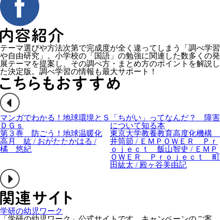
テーマ選びや方法次第で完成度が全く違ってしまう「調べ学習
や自由研究」。小学校の「国語」の勉強に関連した数多くの発
展テーマを提案し、その調べ方・まとめ方のポイントを解説し
た決定版。調べ学習の情報も最大サポート！
マンガでわかる！地球環境とＳ
「ちがい」ってなんだ？ 障害
ＤＧｓ
について知る本
第３巻 防ごう！地球温暖化
東京大学教養教育高度化機構
高月 紘 / おがたたかはる /
井筒節 / ＥＭＰＯＷＥＲ Ｐｒ
橘 悠紀
ｏｊｅｃｔ 飯山智史 / ＥＭＰ
ＯＷＥＲ Ｐｒｏｊｅｃｔ 町
田紘太 / 殿ヶ谷美由記
学研の幼児ワーク
「学研の幼児ワーク」公式サイトです。キャンペーンのご案