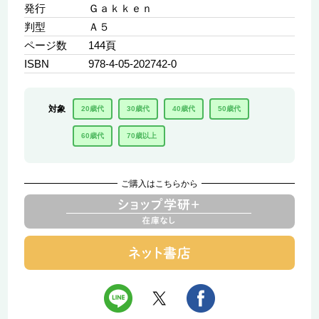
発行
Ｇａｋｋｅｎ
判型
Ａ５
ページ数
144頁
ISBN
978-4-05-202742-0
対象
20歳代
30歳代
40歳代
50歳代
60歳代
70歳以上
ご購入はこちらから