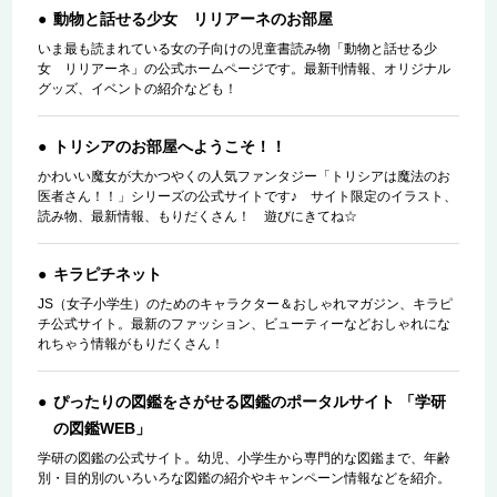
動物と話せる少女 リリアーネのお部屋
いま最も読まれている女の子向けの児童書読み物「動物と話せる少
女 リリアーネ」の公式ホームページです。最新刊情報、オリジナル
グッズ、イベントの紹介なども！
トリシアのお部屋へようこそ！！
かわいい魔女が大かつやくの人気ファンタジー「トリシアは魔法のお
医者さん！！」シリーズの公式サイトです♪ サイト限定のイラスト、
読み物、最新情報、もりだくさん！ 遊びにきてね☆
キラピチネット
JS（女子小学生）のためのキャラクター＆おしゃれマガジン、キラピ
チ公式サイト。最新のファッション、ビューティーなどおしゃれにな
れちゃう情報がもりだくさん！
ぴったりの図鑑をさがせる図鑑のポータルサイト 「学研
の図鑑WEB」
学研の図鑑の公式サイト。幼児、小学生から専門的な図鑑まで、年齢
別・目的別のいろいろな図鑑の紹介やキャンペーン情報などを紹介。