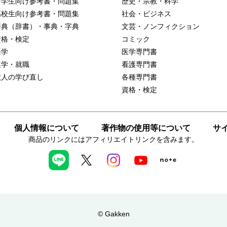
中学生向け参考書・問題集
歴史・宗教・科学
高校生向け参考書・問題集
社会・ビジネス
辞典（辞書）・事典・字典
文芸・ノンフィクション
資格・検定
コミック
語学
医学専門書
進学・就職
看護専門書
大人の学び直し
各種専門書
資格・検定
個人情報について
著作物の使用等について
サ
商品のリンクにはアフィリエイトリンクを含みます。
© Gakken