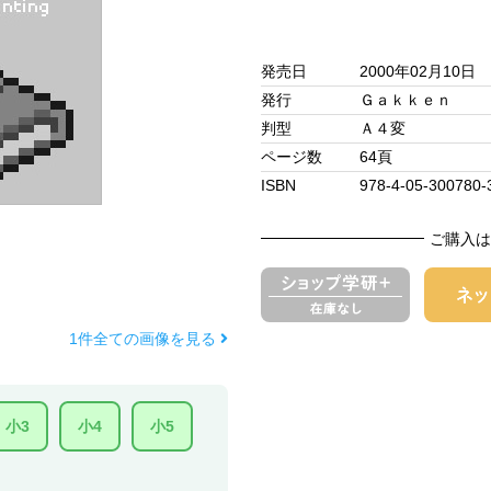
発売日
2000年02月10日
発行
Ｇａｋｋｅｎ
判型
Ａ４変
ページ数
64頁
ISBN
978-4-05-300780-
ご購入は
1件全ての画像を見る
小3
小4
小5