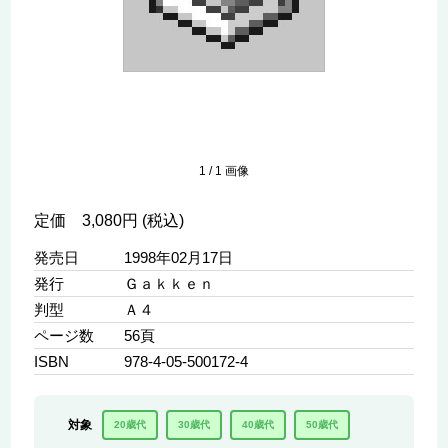
1
/
1
画像
定価 3,080円 (税込)
発売日
1998年02月17日
発行
Ｇａｋｋｅｎ
判型
Ａ４
ページ数
56頁
ISBN
978-4-05-500172-4
対象
20歳代
30歳代
40歳代
50歳代