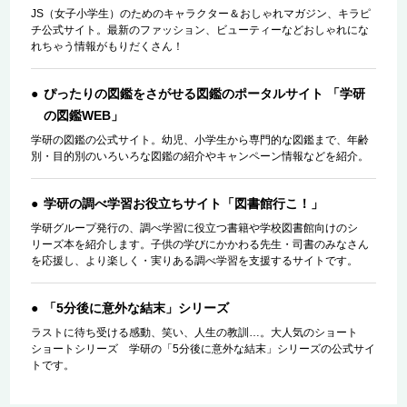
JS（女子小学生）のためのキャラクター＆おしゃれマガジン、キラピ
チ公式サイト。最新のファッション、ビューティーなどおしゃれにな
れちゃう情報がもりだくさん！
ぴったりの図鑑をさがせる図鑑のポータルサイト 「学研
の図鑑WEB」
学研の図鑑の公式サイト。幼児、小学生から専門的な図鑑まで、年齢
別・目的別のいろいろな図鑑の紹介やキャンペーン情報などを紹介。
学研の調べ学習お役立ちサイト「図書館行こ！」
学研グループ発行の、調べ学習に役立つ書籍や学校図書館向けのシ
リーズ本を紹介します。子供の学びにかかわる先生・司書のみなさん
を応援し、より楽しく・実りある調べ学習を支援するサイトです。
「5分後に意外な結末」シリーズ
ラストに待ち受ける感動、笑い、人生の教訓…。大人気のショート
ショートシリーズ 学研の「5分後に意外な結末」シリーズの公式サイ
トです。