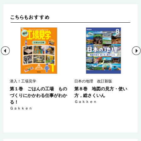
潜入！工場見学
日本の地理 改訂新版
も
第１巻 ごはんの工場 もの
第８巻 地図の見方・使い
わ
づくりにかかわる仕事がわか
方，総さくいん
る！
Ｇａｋｋｅｎ
Ｇａｋｋｅｎ