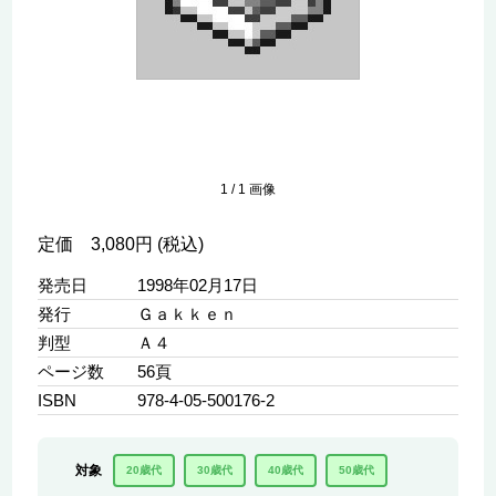
1
/
1
画像
定価 3,080円 (税込)
発売日
1998年02月17日
発行
Ｇａｋｋｅｎ
判型
Ａ４
ページ数
56頁
ISBN
978-4-05-500176-2
対象
20歳代
30歳代
40歳代
50歳代