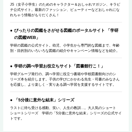
JS（女子小学生）のためのキャラクター＆おしゃれマガジン、キラピ
チ公式サイト。最新のファッション、ビューティーなどおしゃれにな
れちゃう情報がもりだくさん！
ぴったりの図鑑をさがせる図鑑のポータルサイト 「学研
の図鑑WEB」
学研の図鑑の公式サイト。幼児、小学生から専門的な図鑑まで、年齢
別・目的別のいろいろな図鑑の紹介やキャンペーン情報などを紹介。
学研の調べ学習お役立ちサイト「図書館行こ！」
学研グループ発行の、調べ学習に役立つ書籍や学校図書館向けのシ
リーズ本を紹介します。子供の学びにかかわる先生・司書のみなさん
を応援し、より楽しく・実りある調べ学習を支援するサイトです。
「5分後に意外な結末」シリーズ
ラストに待ち受ける感動、笑い、人生の教訓…。大人気のショート
ショートシリーズ 学研の「5分後に意外な結末」シリーズの公式サイ
トです。