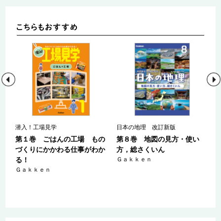
潜入！工場見学
日本の地理 改訂新版
も
第１巻 ごはんの工場 もの
第８巻 地図の見方・使い
わ
づくりにかかわる仕事がわか
方，総さくいん
る！
Ｇａｋｋｅｎ
Ｇａｋｋｅｎ