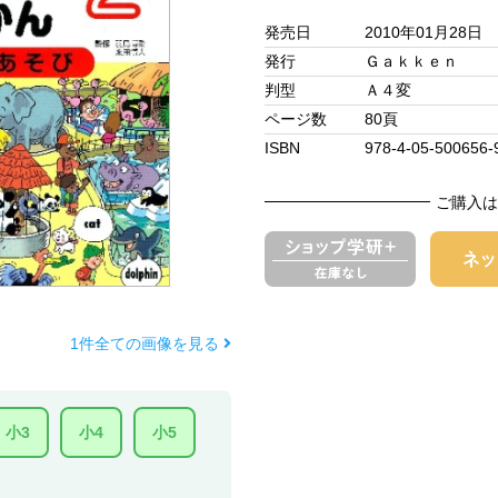
発売日
2010年01月28日
発行
Ｇａｋｋｅｎ
判型
Ａ４変
ページ数
80頁
ISBN
978-4-05-500656-
ご購入は
1件全ての画像を見る
小3
小4
小5