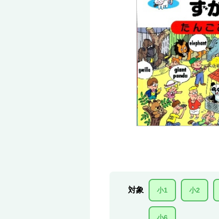
対象
小1
小2
小6