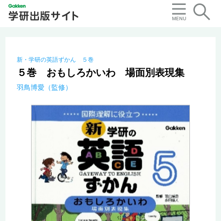
新・学研の英語ずかん ５巻
５巻 おもしろかいわ 場面別表現集
羽鳥博愛（監修）