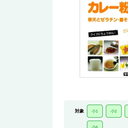
対象
小1
小2
小6