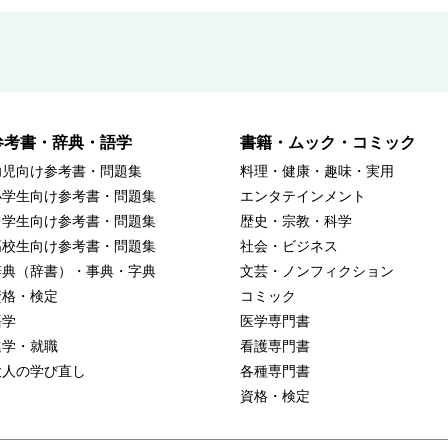
参考書・辞典・語学
書籍・ムック・コミック
幼児向け参考書・問題集
料理・健康・趣味・実用
小学生向け参考書・問題集
エンタテインメント
中学生向け参考書・問題集
歴史・宗教・科学
高校生向け参考書・問題集
社会・ビジネス
辞典（辞書）・事典・字典
文芸・ノンフィクション
資格・検定
コミック
語学
医学専門書
進学・就職
看護専門書
大人の学び直し
各種専門書
資格・検定