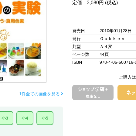
定価 3,080円 (税込)
発売日
2010年01月28日
発行
Ｇａｋｋｅｎ
判型
Ａ４変
ページ数
44頁
ISBN
978-4-05-500716-
ご購入は
1件全ての画像を見る
小3
小4
小5