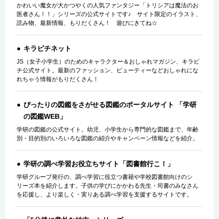
かわいい魔女が大かつやくの人気ファンタジー「トリシアは魔法のお
医者さん！！」シリーズの公式サイトです♪ サイト限定のイラスト、
読み物、最新情報、もりだくさん！ 遊びにきてね☆
キラピチネット
JS（女子小学生）のためのキャラクター＆おしゃれマガジン、キラピ
チ公式サイト。最新のファッション、ビューティーなどおしゃれにな
れちゃう情報がもりだくさん！
ぴったりの図鑑をさがせる図鑑のポータルサイト 「学研
の図鑑WEB」
学研の図鑑の公式サイト。幼児、小学生から専門的な図鑑まで、年齢
別・目的別のいろいろな図鑑の紹介やキャンペーン情報などを紹介。
学研の調べ学習お役立ちサイト「図書館行こ！」
学研グループ発行の、調べ学習に役立つ書籍や学校図書館向けのシ
リーズ本を紹介します。子供の学びにかかわる先生・司書のみなさん
を応援し、より楽しく・実りある調べ学習を支援するサイトです。