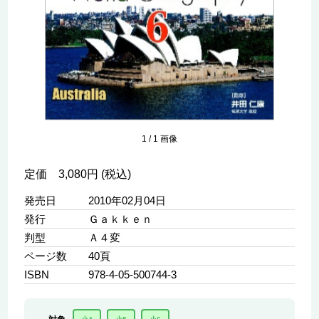
1
/
1
画像
定価 3,080円 (税込)
発売日
2010年02月04日
発行
Ｇａｋｋｅｎ
判型
Ａ４変
ページ数
40頁
ISBN
978-4-05-500744-3