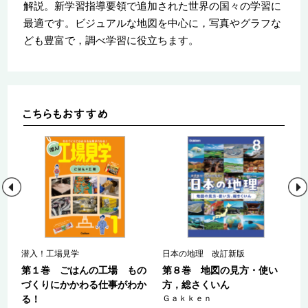
解説。新学習指導要領で追加された世界の国々の学習に
最適です。ビジュアルな地図を中心に，写真やグラフな
ども豊富で，調べ学習に役立ちます。
潜入！工場見学
日本の地理 改訂新版
も
第１巻 ごはんの工場 もの
第８巻 地図の見方・使い
わ
づくりにかかわる仕事がわか
方，総さくいん
る！
Ｇａｋｋｅｎ