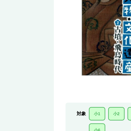
対象
小1
小2
小6