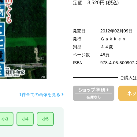
定価 3,520円 (税込)
発売日
2012年02月09日
発行
Ｇａｋｋｅｎ
判型
Ａ４変
ページ数
48頁
ISBN
978-4-05-500907-
ご購入は
1件全ての画像を見る
小3
小4
小5