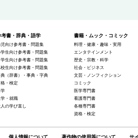
参考書・辞典・語学
書籍・ムック・コミック
幼児向け参考書・問題集
料理・健康・趣味・実用
小学生向け参考書・問題集
エンタテインメント
中学生向け参考書・問題集
歴史・宗教・科学
高校生向け参考書・問題集
社会・ビジネス
辞典（辞書）・事典・字典
文芸・ノンフィクション
資格・検定
コミック
語学
医学専門書
進学・就職
看護専門書
大人の学び直し
各種専門書
資格・検定
個人情報について
著作物の使用等について
サ