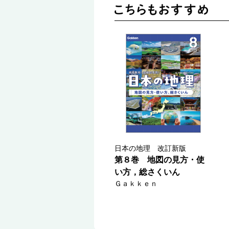
日本の地理 改訂新版
第８巻 地図の見方・使
い方，総さくいん
Ｇａｋｋｅｎ