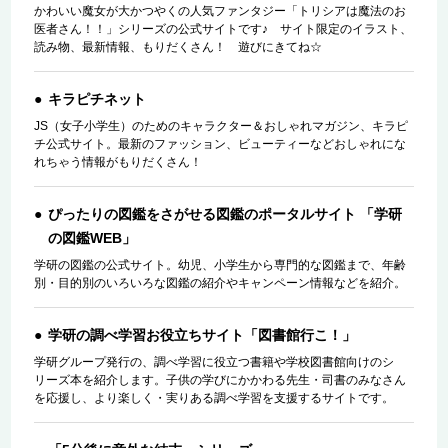
かわいい魔女が大かつやくの人気ファンタジー「トリシアは魔法のお
医者さん！！」シリーズの公式サイトです♪ サイト限定のイラスト、
読み物、最新情報、もりだくさん！ 遊びにきてね☆
キラピチネット
JS（女子小学生）のためのキャラクター＆おしゃれマガジン、キラピ
チ公式サイト。最新のファッション、ビューティーなどおしゃれにな
れちゃう情報がもりだくさん！
ぴったりの図鑑をさがせる図鑑のポータルサイト 「学研
の図鑑WEB」
学研の図鑑の公式サイト。幼児、小学生から専門的な図鑑まで、年齢
別・目的別のいろいろな図鑑の紹介やキャンペーン情報などを紹介。
学研の調べ学習お役立ちサイト「図書館行こ！」
学研グループ発行の、調べ学習に役立つ書籍や学校図書館向けのシ
リーズ本を紹介します。子供の学びにかかわる先生・司書のみなさん
を応援し、より楽しく・実りある調べ学習を支援するサイトです。