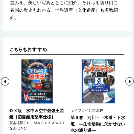
並みを、美しい写真とともに紹介。それらを切り口に、
各国の歴史もわかる。世界遺産（文化遺産）も多数紹
介。
ＤＸ版 水中＆空中最強王図
ライフライン大図解
鑑［図書館用堅牢仕様］
第３巻 河川・上水道・下水
實吉達郎 / Ｇ・ＭＡＳＵＫＡＷＡ /
乗
道 ―生命活動に欠かせない
なんばきび
水の通り道―