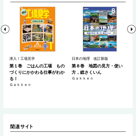
潜入！工場見学
日本の地理 改訂新版
ゃ
第１巻 ごはんの工場 もの
第８巻 地図の見方・使い
わ
づくりにかかわる仕事がわか
方，総さくいん
る！
Ｇａｋｋｅｎ
Ｇａｋｋｅｎ