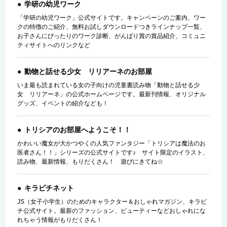
学研の幼児ワーク
「学研の幼児ワーク」公式サイトです。キャンペーンのご案内、ワー
クの特徴のご紹介、無料お試しダウンロードつきラインナップ一覧、
お子さんにぴったりのワーク診断、がんばり賞の賞品紹介、コミュニ
ティサイトへのリンクなど
動物と話せる少女 リリアーネのお部屋
いま最も読まれている女の子向けの児童書読み物「動物と話せる少
女 リリアーネ」の公式ホームページです。最新刊情報、オリジナル
グッズ、イベントの紹介なども！
トリシアのお部屋へようこそ！！
かわいい魔女が大かつやくの人気ファンタジー「トリシアは魔法のお
医者さん！！」シリーズの公式サイトです♪ サイト限定のイラスト、
読み物、最新情報、もりだくさん！ 遊びにきてね☆
キラピチネット
JS（女子小学生）のためのキャラクター＆おしゃれマガジン、キラピ
チ公式サイト。最新のファッション、ビューティーなどおしゃれにな
れちゃう情報がもりだくさん！