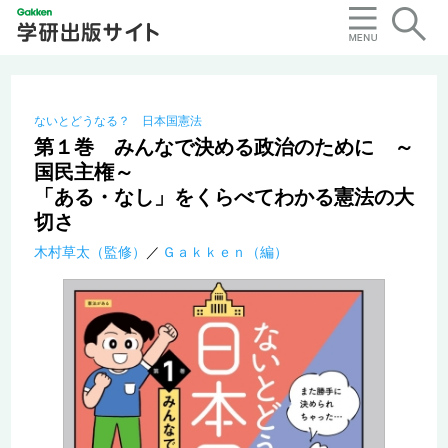
ないとどうなる？ 日本国憲法
第１巻 みんなで決める政治のために ～
国民主権～
「ある・なし」をくらべてわかる憲法の大
切さ
木村草太（監修）
Ｇａｋｋｅｎ（編）