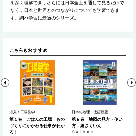
を深く理解でき，さらには日本全土を通して見るだけで
なく，日本と世界とのつながりについても学習できま
す。調べ学習に最適のシリーズ。
潜入！工場見学
日本の地理 改訂新版
も
第１巻 ごはんの工場 もの
第８巻 地図の見方・使い
わ
づくりにかかわる仕事がわか
方，総さくいん
る！
Ｇａｋｋｅｎ