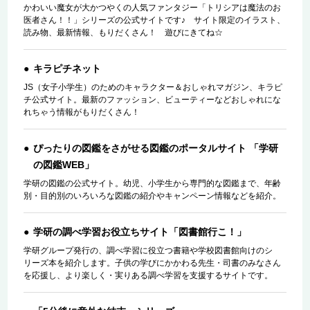
かわいい魔女が大かつやくの人気ファンタジー「トリシアは魔法のお
医者さん！！」シリーズの公式サイトです♪ サイト限定のイラスト、
読み物、最新情報、もりだくさん！ 遊びにきてね☆
キラピチネット
JS（女子小学生）のためのキャラクター＆おしゃれマガジン、キラピ
チ公式サイト。最新のファッション、ビューティーなどおしゃれにな
れちゃう情報がもりだくさん！
ぴったりの図鑑をさがせる図鑑のポータルサイト 「学研
の図鑑WEB」
学研の図鑑の公式サイト。幼児、小学生から専門的な図鑑まで、年齢
別・目的別のいろいろな図鑑の紹介やキャンペーン情報などを紹介。
学研の調べ学習お役立ちサイト「図書館行こ！」
学研グループ発行の、調べ学習に役立つ書籍や学校図書館向けのシ
リーズ本を紹介します。子供の学びにかかわる先生・司書のみなさん
を応援し、より楽しく・実りある調べ学習を支援するサイトです。