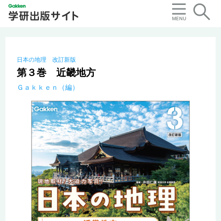
日本の地理 改訂新版
第３巻 近畿地方
Ｇａｋｋｅｎ（編）