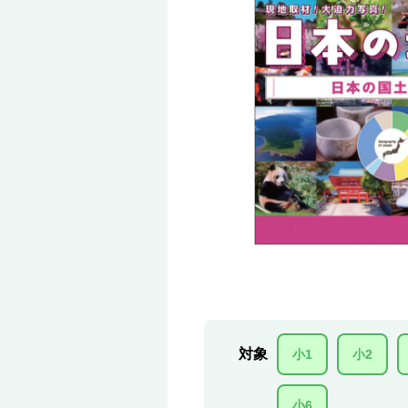
対象
小1
小2
小6