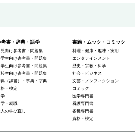
参考書・辞典・語学
書籍・ムック・コミック
幼児向け参考書・問題集
料理・健康・趣味・実用
小学生向け参考書・問題集
エンタテインメント
中学生向け参考書・問題集
歴史・宗教・科学
高校生向け参考書・問題集
社会・ビジネス
辞典（辞書）・事典・字典
文芸・ノンフィクション
資格・検定
コミック
語学
医学専門書
進学・就職
看護専門書
大人の学び直し
各種専門書
資格・検定