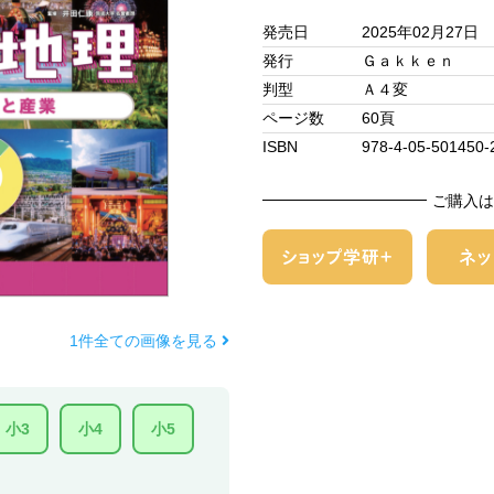
発売日
2025年02月27日
発行
Ｇａｋｋｅｎ
判型
Ａ４変
ページ数
60頁
ISBN
978-4-05-501450-
ご購入は
1件全ての画像を見る
小3
小4
小5