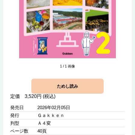
1
/
1
画像
ためし読み
定価 3,520円 (税込)
発売日
2026年02月05日
発行
Ｇａｋｋｅｎ
判型
Ａ４変
ページ数
40頁