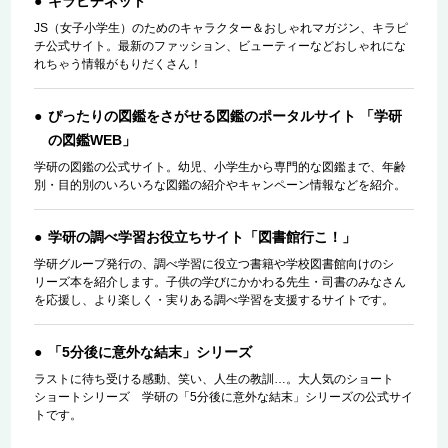
キラピチネット
JS（女子小学生）のためのキャラクター＆おしゃれマガジン、キラピ
チ公式サイト。最新のファッション、ビューティーなどおしゃれにな
れちゃう情報がもりだくさん！
ぴったりの図鑑をさがせる図鑑のポータルサイト 「学研
の図鑑WEB」
学研の図鑑の公式サイト。幼児、小学生から専門的な図鑑まで、年齢
別・目的別のいろいろな図鑑の紹介やキャンペーン情報などを紹介。
学研の調べ学習お役立ちサイト「図書館行こ！」
学研グループ発行の、調べ学習に役立つ書籍や学校図書館向けのシ
リーズ本を紹介します。子供の学びにかかわる先生・司書のみなさん
を応援し、より楽しく・実りある調べ学習を支援するサイトです。
「5分後に意外な結末」シリーズ
ラストに待ち受ける感動、笑い、人生の教訓…。大人気のショート
ショートシリーズ 学研の「5分後に意外な結末」シリーズの公式サイ
トです。