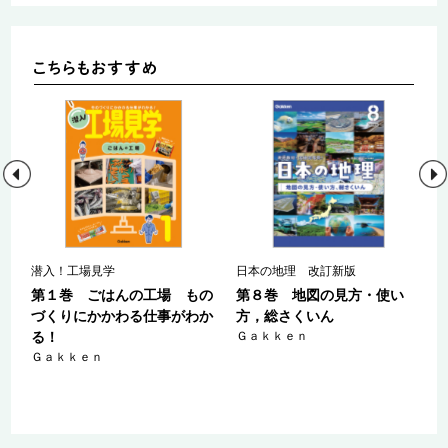
潜入！工場見学
日本の地理 改訂新版
ゃ
第１巻 ごはんの工場 もの
第８巻 地図の見方・使い
わ
づくりにかかわる仕事がわか
方，総さくいん
る！
Ｇａｋｋｅｎ
Ｇａｋｋｅｎ