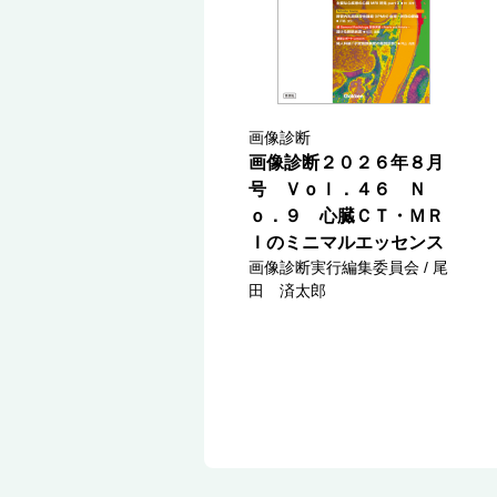
画像診断
画像診断２０２６年８月
号 Ｖｏｌ．４６ Ｎ
ｏ．９ 心臓ＣＴ・ＭＲ
Ｉのミニマルエッセンス
画像診断実行編集委員会 / 尾
田 済太郎