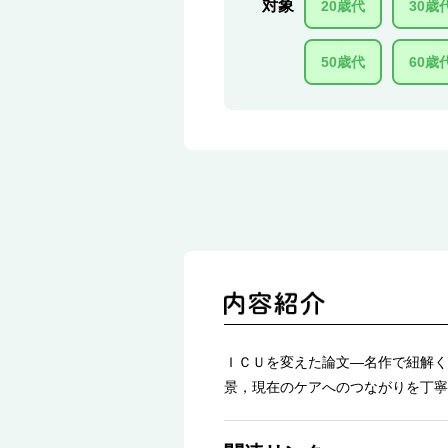
対象
20歳代
30歳
50歳代
60歳
ＩＣＵを変えた論文―名作で紐解く
景，現在のケアへのつながりを丁寧