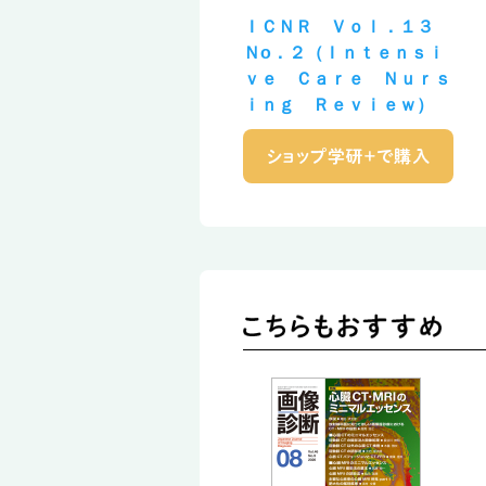
ＩＣＮＲ Ｖｏｌ．１３
Ｎо．２（Ｉｎｔｅｎｓｉ
ｖｅ Ｃａｒｅ Ｎｕｒｓ
ｉｎｇ Ｒｅｖｉｅｗ）