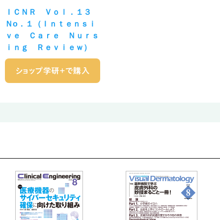
ＩＣＮＲ Ｖｏｌ．１３
Ｎо．１（Ｉｎｔｅｎｓｉ
ｖｅ Ｃａｒｅ Ｎｕｒｓ
ｉｎｇ Ｒｅｖｉｅｗ）