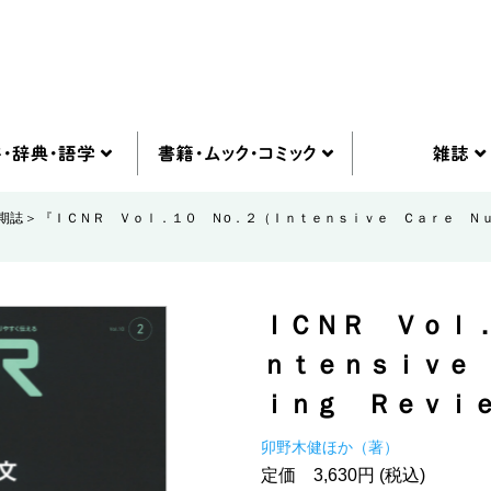
期誌
『ＩＣＮＲ Ｖｏｌ．１０ Ｎо．２（Ｉｎｔｅｎｓｉｖｅ Ｃａｒｅ Ｎ
ＩＣＮＲ Ｖｏｌ
ｎｔｅｎｓｉｖｅ
ｉｎｇ Ｒｅｖｉ
卯野木健ほか（著）
定価 3,630円 (税込)