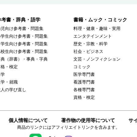
参考書・辞典・語学
書籍・ムック・コミック
幼児向け参考書・問題集
料理・健康・趣味・実用
小学生向け参考書・問題集
エンタテインメント
中学生向け参考書・問題集
歴史・宗教・科学
高校生向け参考書・問題集
社会・ビジネス
辞典（辞書）・事典・字典
文芸・ノンフィクション
資格・検定
コミック
語学
医学専門書
進学・就職
看護専門書
大人の学び直し
各種専門書
資格・検定
個人情報について
著作物の使用等について
サ
商品のリンクにはアフィリエイトリンクを含みます。