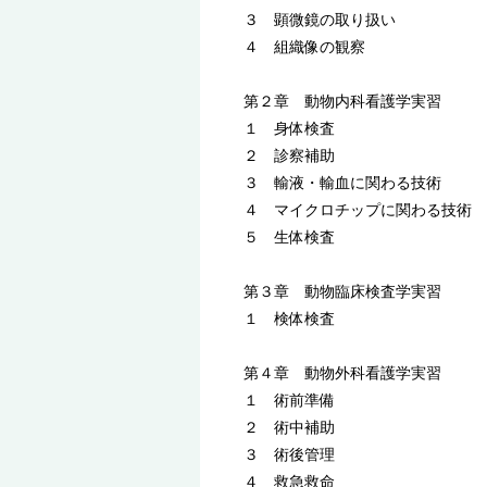
３ 顕微鏡の取り扱い
４ 組織像の観察
第２章 動物内科看護学実習
１ 身体検査
２ 診察補助
３ 輸液・輸血に関わる技術
４ マイクロチップに関わる技術
５ 生体検査
第３章 動物臨床検査学実習
１ 検体検査
第４章 動物外科看護学実習
１ 術前準備
２ 術中補助
３ 術後管理
４ 救急救命