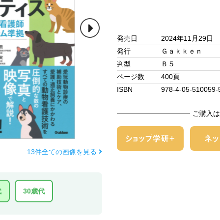
発売日
2024年11月29日
発行
Ｇａｋｋｅｎ
判型
Ｂ５
ページ数
400頁
ISBN
978-4-05-510059-
ご購入は
13件全ての画像を見る
代
30歳代