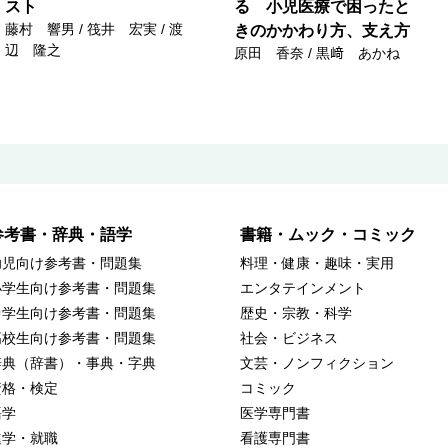
スト
る 小児医療で困ったと
藤村 響男 / 筏井 宏実 / 渡
きのかかわり方、支え方
辺 隆之
原田 香奈 / 黒﨑 あかね
参考書・辞典・語学
書籍・ムック・コミック
幼児向け参考書・問題集
料理・健康・趣味・実用
小学生向け参考書・問題集
エンタテインメント
中学生向け参考書・問題集
歴史・宗教・科学
高校生向け参考書・問題集
社会・ビジネス
辞典（辞書）・事典・字典
文芸・ノンフィクション
資格・検定
コミック
語学
医学専門書
進学・就職
看護専門書