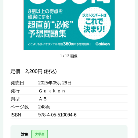
1
/
13
画像
定価 2,200円 (税込)
発売日
2025年05月29日
発行
Ｇａｋｋｅｎ
判型
Ａ５
ページ数
248頁
ISBN
978-4-05-510094-6
対象
大学生