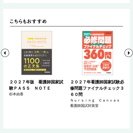
試
２０２７年版 看護師国家試
２０２７年看護師国家試験必
験ＰＡＳＳ ＮＯＴＥ
修問題ファイナルチェック３
杉本由香
６０問
Ｎｕｒｓｉｎｇ Ｃａｎｖａｓ
看護師国試対策室