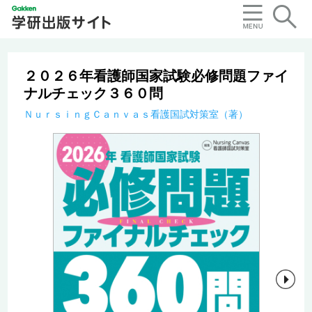
２０２６年看護師国家試験必修問題ファイ
ナルチェック３６０問
ＮｕｒｓｉｎｇＣａｎｖａｓ看護国試対策室（著）