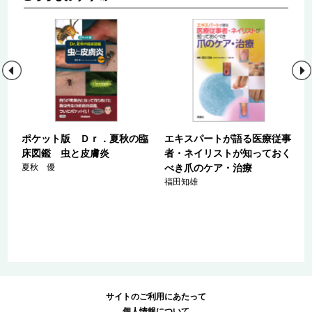
ー
ポケット版 Ｄｒ．夏秋の臨
エキスパートが語る医療従事
床図鑑 虫と皮膚炎
者・ネイリストが知っておく
！
夏秋 優
べき爪のケア・治療
福田知雄
サイトのご利用にあたって
個人情報について