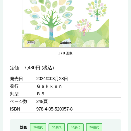
1
/
8
画像
定価 7,480円 (税込)
発売日
2024年03月28日
発行
Ｇａｋｋｅｎ
判型
Ｂ５
ページ数
248頁
ISBN
978-4-05-520057-8
対象
20歳代
30歳代
40歳代
50歳代