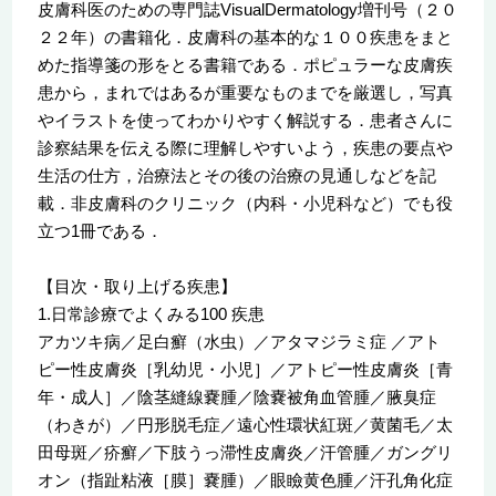
皮膚科医のための専門誌VisualDermatology増刊号（２０
２２年）の書籍化．皮膚科の基本的な１００疾患をまと
めた指導箋の形をとる書籍である．ポピュラーな皮膚疾
患から，まれではあるが重要なものまでを厳選し，写真
やイラストを使ってわかりやすく解説する．患者さんに
診察結果を伝える際に理解しやすいよう，疾患の要点や
生活の仕方，治療法とその後の治療の見通しなどを記
載．非皮膚科のクリニック（内科・小児科など）でも役
立つ1冊である．
【目次・取り上げる疾患】
1.日常診療でよくみる100 疾患
アカツキ病／足白癬（水虫）／アタマジラミ症 ／アト
ピー性皮膚炎［乳幼児・小児］／アトピー性皮膚炎［青
年・成人］／陰茎縫線嚢腫／陰嚢被角血管腫／腋臭症
（わきが）／円形脱毛症／遠心性環状紅斑／黄菌毛／太
田母斑／疥癬／下肢うっ滞性皮膚炎／汗管腫／ガングリ
オン（指趾粘液［膜］嚢腫）／眼瞼黄色腫／汗孔角化症