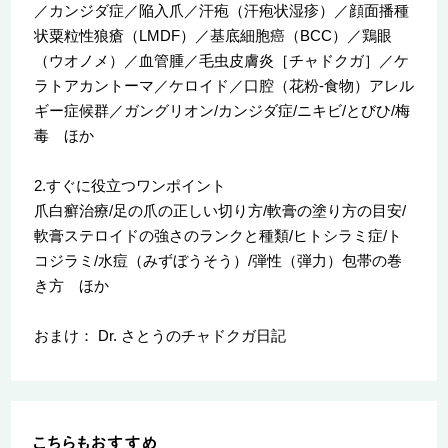
／カンジダ症／陥入爪／汗疱（汗疱状湿疹）／顔面播種
状粟粒性狼瘡（LMDF）／基底細胞癌（BCC）／鶏眼
（ウオノメ）／血管腫／毛虫皮膚炎［チャドクガ］／ケ
ラトアカントーマ／ケロイド／口腔（花粉-食物）アレル
ギー症候群／ガングリオン/カンジダ症/ニキビ/とびひ/梅
毒 ほか
2.すぐに役立つワンポイント
爪白癬治療/足の爪の正しい切り方/軟膏の塗り方の目安/
軟膏ステロイドの強さのランクと種類/ヒトシラミ症/ト
コジラミ/水痘（みずぼうそう）/弾性（弾力）包帯の巻
き方 ほか
おまけ： Dr. さとうのチャドクガ日記