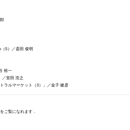
一郎
n（5）／斎田 俊明
塚谷 裕一
16）／室田 浩之
ントラルマーケット（3）」／金子 健彦
をご覧になれます．