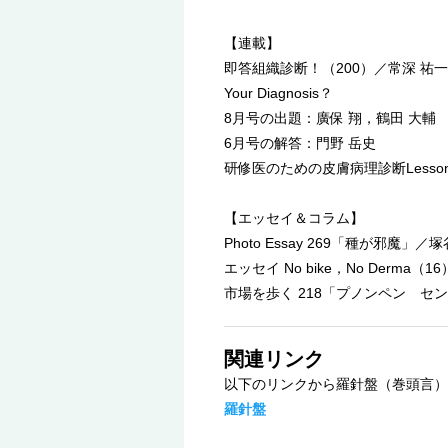
【連載】
即答組織診断！（200）／常深 祐
Your Diagnosis？
8月号の出題：廣保 翔，鶴田 大輔
6月号の解答：門野 岳史
研修医のための皮膚病理診断Lesso
【エッセイ＆コラム】
Photo Essay 269「種が邪魔」／
エッセイ No bike，No Derma（
市場を歩く 218「プノンペン セ
関連リンク
以下のリンクから羅針盤（巻頭言）
羅針盤