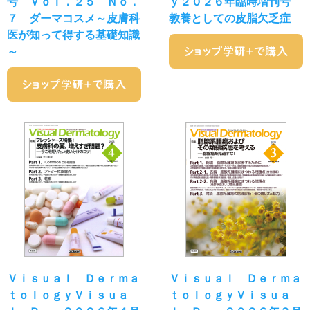
号 Ｖｏｌ．２５ Ｎｏ．
ｙ２０２６年臨時増刊号
７ ダーマコスメ～皮膚科
教養としての皮脂欠乏症
医が知って得する基礎知識
～
Ｖｉｓｕａｌ Ｄｅｒｍａ
Ｖｉｓｕａｌ Ｄｅｒｍａ
ｔｏｌｏｇｙＶｉｓｕａ
ｔｏｌｏｇｙＶｉｓｕａ