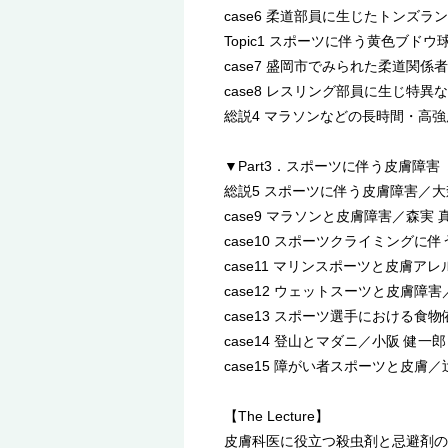
case6 柔道部員に生じたトンズラ
Topic1 スポーツに伴う黄色ブド
case7 盛岡市でみられた柔道関係
case8 レスリング部員に生じ特
総説4 マラソンなどの長時間・高
▼Part3．スポーツに伴う皮膚障害
総説5 スポーツに伴う皮膚障害／大
case9 マラソンと皮膚障害／森実 
case10 スポーツクライミングに
case11 マリンスポーツと皮膚ア
case12 ウェットスーツと皮膚障
case13 スポーツ選手における
case14 登山とマダニ／小阪 健一郎
case15 障がい者スポーツと皮膚／
【The Lecture】
皮膚科医に役立つ殺虫剤と忌避剤の