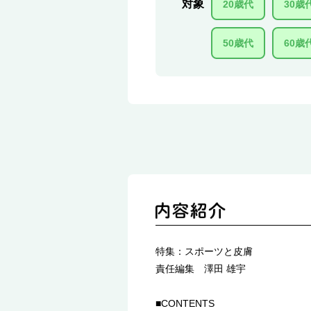
対象
20歳代
30歳
50歳代
60歳
特集：スポーツと皮膚
責任編集 澤田 雄宇
■CONTENTS