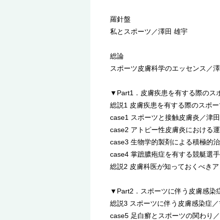
羅針盤
私とスポーツ／澤田 雄宇
総論
スポーツ皮膚科学のエッセンス／澤
▼Part1．皮膚疾患を有する際の
総説1 皮膚疾患を有する際のスポー
case1 スポーツと接触皮膚炎／津田
case2 アトピー性皮膚炎におけ
case3 生物学的製剤による積極
case4 掌蹠膿疱症を有する競艇選
総説2 皮膚科医が知っておくべき
▼Part2．スポーツに伴う皮膚感染
総説3 スポーツに伴う皮膚感染症／
case5 足白癬とスポーツの関わり