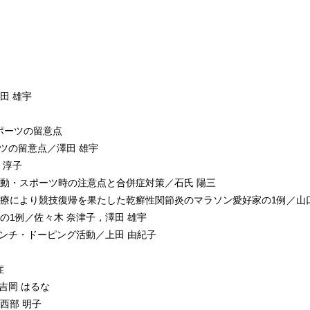
田 雄宇
スポーツの留意点
ツの留意点／澤田 雄宇
 淳子
る運動・スポーツ時の注意点と合併症対策／石氏 陽三
的治療により競技復帰を果たした乾癬性関節炎のマラソン愛好家の1例／山
手の1例／佐々木 奈津子，澤田 雄宇
アンチ・ドーピング活動／上田 由紀子
症
吉岡 はるな
／西部 明子