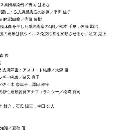
ンス集団感染例／吉岡 はるな
ウ球菌による皮膚感染症の診療／平田 佳子
者の体部白癬／佐藤 俊樹
異な臨床像を呈した単純疱疹の1例／松本 千夏，佐藤 勘治
強度の運動は抗ウイルス免疫応答を変動させるか／足立 晃正
森 俊
真
伴う皮膚障害：アスリート結節／大森 俊
レルギー疾患／猪又 直子
害／佐々木 奈津子，澤田 雄宇
食物依存性運動誘発アナフィラキシー／松﨑 寛司
辻 雄介，石氏 陽三，幸田 公人
知識／夏秋 優