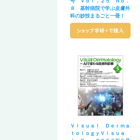
号 Ｖｏｌ．２５ Ｎｏ．
８ 基幹病院で学ぶ皮膚外
科の妙技まるごと一冊！
Ｖｉｓｕａｌ Ｄｅｒｍａ
ｔｏｌｏｇｙＶｉｓｕａ