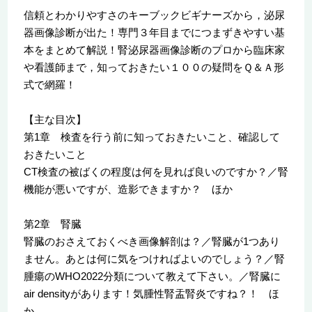
信頼とわかりやすさのキーブックビギナーズから，泌尿
器画像診断が出た！専門３年目までにつまずきやすい基
本をまとめて解説！腎泌尿器画像診断のプロから臨床家
や看護師まで，知っておきたい１００の疑問をＱ＆Ａ形
式で網羅！
【主な目次】
第1章 検査を行う前に知っておきたいこと、確認して
おきたいこと
CT検査の被ばくの程度は何を見れば良いのですか？／腎
機能が悪いですが、造影できますか？ ほか
第2章 腎臓
腎臓のおさえておくべき画像解剖は？／腎臓が1つあり
ません。あとは何に気をつければよいのでしょう？／腎
腫瘍のWHO2022分類について教えて下さい。／腎臓に
air densityがあります！気腫性腎盂腎炎ですね？！ ほ
か