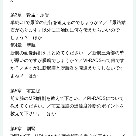
第3章 腎盂・尿管
単純CTで尿管の走行を追えるのでしょうか？／「尿路結
石があります」以外に主治医に何を伝えたらいいので
しょう？ ほか
第4章 膀胱
膀胱の画像解剖をまとめてください．／膀胱三角部の壁
が厚いのですが腫瘍でしょうか？／VI-RADSって何です
か？／さすがに膀胱癌と膀胱炎を間違えたりしないです
よね？ ほか
第5章 前立腺
前立腺のMRI解剖を教えて下さい。／PI-RADSについて
教えてください。／前立腺癌の進達度診断のポイントを
教えて下さい。 ほか
第6章 副腎