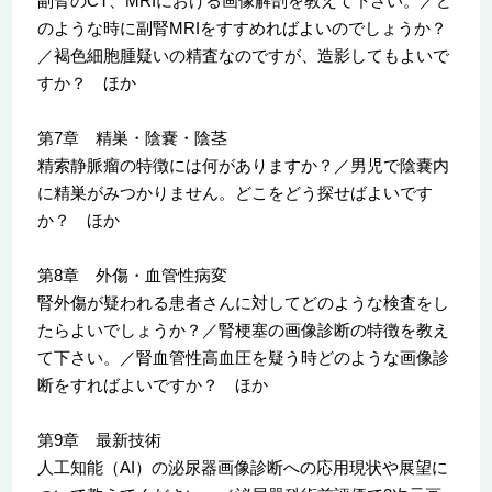
副腎のCT、MRIにおける画像解剖を教えて下さい。／ど
のような時に副腎MRIをすすめればよいのでしょうか？
／褐色細胞腫疑いの精査なのですが、造影してもよいで
すか？ ほか
第7章 精巣・陰嚢・陰茎
精索静脈瘤の特徴には何がありますか？／男児で陰嚢内
に精巣がみつかりません。どこをどう探せばよいです
か？ ほか
第8章 外傷・血管性病変
腎外傷が疑われる患者さんに対してどのような検査をし
たらよいでしょうか？／腎梗塞の画像診断の特徴を教え
て下さい。／腎血管性高血圧を疑う時どのような画像診
断をすればよいですか？ ほか
第9章 最新技術
人工知能（AI）の泌尿器画像診断への応用現状や展望に