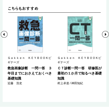
ビ
Ｇａｋｋｅｎ ＫＥＹＢＯＯＫビ
Ｇａｋｋｅｎ ＫＥＹＢＯＯＫビ
ギナーズ
ギナーズ
者
救急画像診断 一問一答 ３
ＣＴ診断一問一答 研修医が
年目までにおさえておくべき
最初の１か月で知るべき基礎
基礎知識
知識
近藤 浩史
村上卓道 / 神田知紀