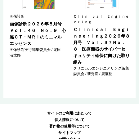
Ｎ
画像診断
Ｃｌｉｎｉｃａｌ Ｅｎｇｉｎｅ
ｅｒｉｎｇ
画像診断２０２６年８月号
Ｃｌｉｎｉｃａｌ Ｅｎｇｉ
ｎ
Ｖｏｌ．４６ Ｎｏ．９ 心
ｎｅｅｒｉｎｇ２０２６年８
臓ＣＴ・ＭＲＩのミニマル
月号 Ｖｏｌ．３７Ｎｏ．
エッセンス
８ 医療機器のサイバーセ
画像診断実行編集委員会 / 尾田
済太郎
キュリティ確保に向けた取り
組み
クリニカルエンジニアリング編集
委員会 / 新秀直 / 廣瀬稔
サイトのご利用にあたって
個人情報について
著作物の使用等について
サイトマップ