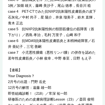
1例／加畑 雄大，藤﨑 美沙子，尾山 徳孝，長谷川 稔
case 4 PET-CTでみた抗NXP2抗体陽性皮膚筋炎の皮下
石灰化／中村 尚子，星 陽介，井泉 瑠美子，鈴木 直輝，
青木 正志
case 5 抗NXP2抗体陽性例の頸部筋優位の筋障害（首
下がり）／西島 孝治，毛利 万里子，山﨑 和子
case 6 抗MDA5抗体陽性皮膚筋炎と末梢神経障害／石
井 亜紀子，三宅 善嗣
case 7 小児悪性腫瘍（悪性リンパ腫）の併存を認めた
若年性皮膚筋炎／小林 俊幸，中野 泰至，日野 もえ子
【連載】
Your Diagnosis？
2月号の出題：門野 岳史
12月号の解答：遠藤 雄一郎
即答組織診断！（218）／常深 祐一郎
研修医のための皮膚病理診断Lesson（23）／斎田 俊明