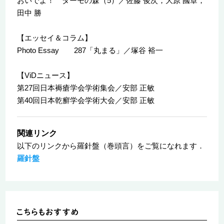
おいでよ！ ダーモの森（5）／佐藤 俊次，大原 國章，
田中 勝
【エッセイ＆コラム】
Photo Essay 287「丸まる」／塚谷 裕一
【ViDニュース】
第27回日本褥瘡学会学術集会／安部 正敏
第40回日本乾癬学会学術大会／安部 正敏
関連リンク
以下のリンクから羅針盤（巻頭言）をご覧になれます．
羅針盤