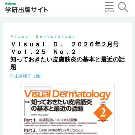
Ｖｉｓｕａｌ Ｄｅｒｍａｔｏｌｏｇｙ
Ｖｉｓｕａｌ Ｄ． ２０２６年２月号
Ｖｏｌ．２５ Ｎｏ．２
知っておきたい皮膚筋炎の基本と最近の話
題
沖山奈緒子（編）