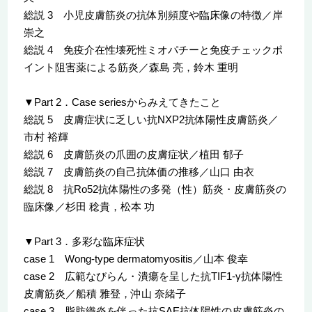
総説 3 小児皮膚筋炎の抗体別頻度や臨床像の特徴／岸
崇之
総説 4 免疫介在性壊死性ミオパチーと免疫チェックポ
イント阻害薬による筋炎／森島 亮，鈴木 重明
▼Part 2．Case seriesからみえてきたこと
総説 5 皮膚症状に乏しい抗NXP2抗体陽性皮膚筋炎／
市村 裕輝
総説 6 皮膚筋炎の爪囲の皮膚症状／植田 郁子
総説 7 皮膚筋炎の自己抗体価の推移／山口 由衣
総説 8 抗Ro52抗体陽性の多発（性）筋炎・皮膚筋炎の
臨床像／杉田 稔貴，松本 功
▼Part 3．多彩な臨床症状
case 1 Wong-type dermatomyositis／山本 俊幸
case 2 広範なびらん・潰瘍を呈した抗TIF1-γ抗体陽性
皮膚筋炎／船積 雅登，沖山 奈緒子
case 3 脂肪織炎を伴った抗SAE抗体陽性の皮膚筋炎の