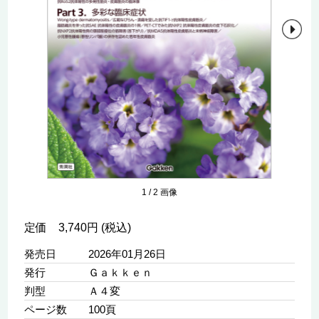
1
/
2
画像
定価 3,740円 (税込)
発売日
2026年01月26日
発行
Ｇａｋｋｅｎ
判型
Ａ４変
ページ数
100頁