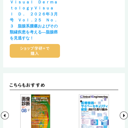
Ｖｉｓｕａｌ Ｄｅｒｍａ
ｔｏｌｏｇｙＶｉｓｕａ
ｌ Ｄ． ２０２６年３月
号 Ｖｏｌ．２５ Ｎｏ．
３ 脂腺系腫瘍およびその
類縁疾患を考える―脂腺癌
を見逃すな！