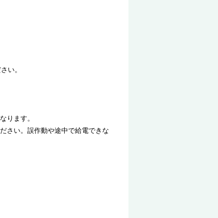
ください。
になります。
ださい。誤作動や途中で給電できな
。