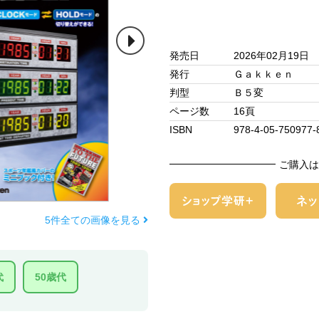
発売日
2026年02月19日
発行
Ｇａｋｋｅｎ
判型
Ｂ５変
ページ数
16頁
ISBN
978-4-05-750977-
ご購入は
5件全ての画像を見る
代
50歳代