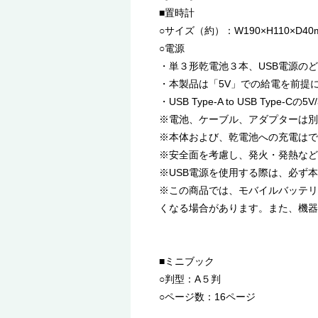
■置時計
○サイズ（約）：W190×H110×D40
○電源
・単３形乾電池３本、USB電源の
・本製品は「5V」での給電を前提
・USB Type-A to USB T
※電池、ケーブル、アダプターは別
※本体および、乾電池への充電はで
※安全面を考慮し、発火・発熱など
※USB電源を使用する際は、必ず
※この商品では、モバイルバッテリ
くなる場合があります。また、機器
■ミニブック
○判型：A５判
○ページ数：16ページ