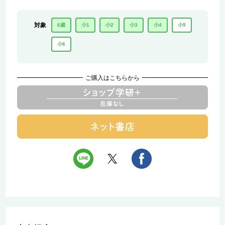
対象
6歳
小1
小2
小3
小4
小5
小6
ご購入はこちらから