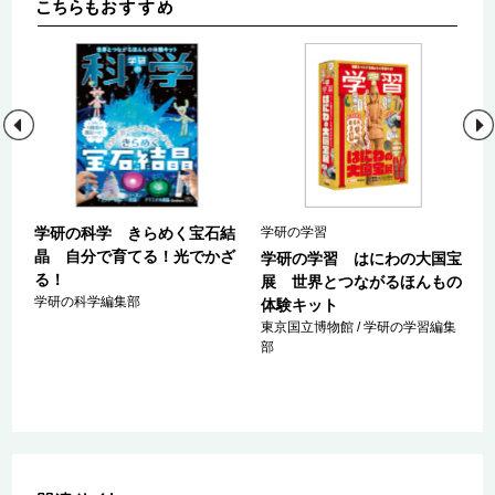
鉱
学研の科学 きらめく宝石結
学研の学習
界
晶 自分で育てる！光でかざ
学研の学習 はにわの大国宝
ッ
る！
展 世界とつながるほんもの
学研の科学編集部
体験キット
東京国立博物館 / 学研の学習編集
部