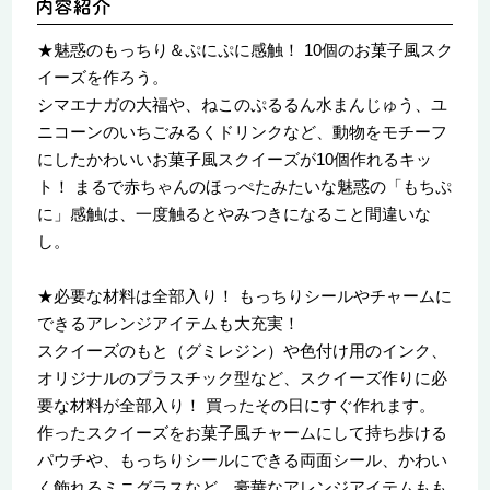
★魅惑のもっちり＆ぷにぷに感触！ 10個のお菓子風スク
イーズを作ろう。
シマエナガの大福や、ねこのぷるるん水まんじゅう、ユ
ニコーンのいちごみるくドリンクなど、動物をモチーフ
にしたかわいいお菓子風スクイーズが10個作れるキッ
ト！ まるで赤ちゃんのほっぺたみたいな魅惑の「もちぷ
に」感触は、一度触るとやみつきになること間違いな
し。
★必要な材料は全部入り！ もっちりシールやチャームに
できるアレンジアイテムも大充実！
スクイーズのもと（グミレジン）や色付け用のインク、
オリジナルのプラスチック型など、スクイーズ作りに必
要な材料が全部入り！ 買ったその日にすぐ作れます。
作ったスクイーズをお菓子風チャームにして持ち歩ける
パウチや、もっちりシールにできる両面シール、かわい
く飾れるミニグラスなど、豪華なアレンジアイテムもも