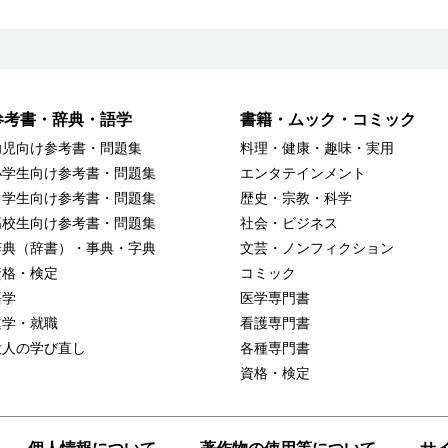
参考書・辞典・語学
書籍・ムック・コミック
幼児向け参考書・問題集
料理・健康・趣味・実用
小学生向け参考書・問題集
エンタテインメント
中学生向け参考書・問題集
歴史・宗教・科学
高校生向け参考書・問題集
社会・ビジネス
辞典（辞書）・事典・字典
文芸・ノンフィクション
資格・検定
コミック
語学
医学専門書
進学・就職
看護専門書
大人の学び直し
各種専門書
資格・検定