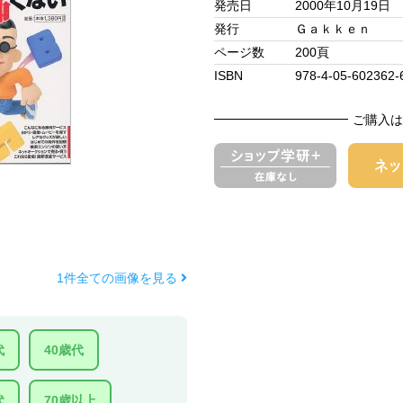
発売日
2000年10月19日
発行
Ｇａｋｋｅｎ
ページ数
200頁
ISBN
978-4-05-602362-
ご購入は
1件全ての画像を見る
代
40歳代
代
70歳以上