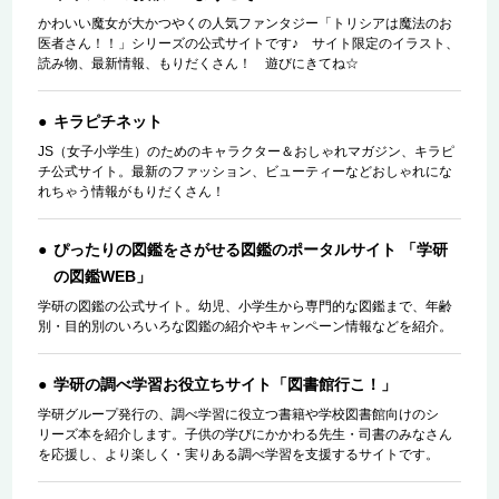
かわいい魔女が大かつやくの人気ファンタジー「トリシアは魔法のお
医者さん！！」シリーズの公式サイトです♪ サイト限定のイラスト、
読み物、最新情報、もりだくさん！ 遊びにきてね☆
キラピチネット
JS（女子小学生）のためのキャラクター＆おしゃれマガジン、キラピ
チ公式サイト。最新のファッション、ビューティーなどおしゃれにな
れちゃう情報がもりだくさん！
ぴったりの図鑑をさがせる図鑑のポータルサイト 「学研
の図鑑WEB」
学研の図鑑の公式サイト。幼児、小学生から専門的な図鑑まで、年齢
別・目的別のいろいろな図鑑の紹介やキャンペーン情報などを紹介。
学研の調べ学習お役立ちサイト「図書館行こ！」
学研グループ発行の、調べ学習に役立つ書籍や学校図書館向けのシ
リーズ本を紹介します。子供の学びにかかわる先生・司書のみなさん
を応援し、より楽しく・実りある調べ学習を支援するサイトです。