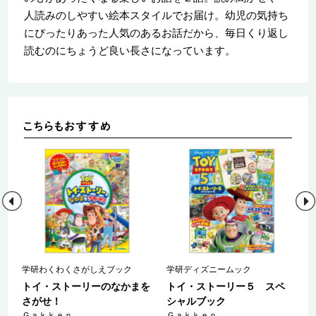
人読みのしやすい絵本スタイルでお届け。幼児の気持ち
にぴったりあった人気のあるお話だから、毎日くり返し
読むのにちょうど良い長さになっています。
ー
学研わくわくさがしえブック
学研ディズニームック
トイ・ストーリーのなかまを
トイ・ストーリー５ スペ
な
さがせ！
シャルブック
Ｇａｋｋｅｎ
Ｇａｋｋｅｎ