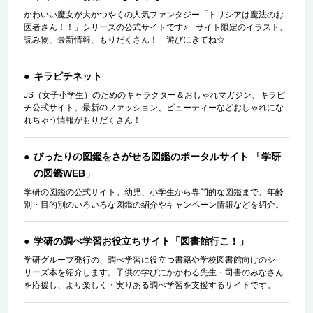
かわいい魔女が大かつやくの人気ファンタジー「トリシアは魔法のお
医者さん！！」シリーズの公式サイトです♪ サイト限定のイラスト、
読み物、最新情報、もりだくさん！ 遊びにきてね☆
キラピチネット
JS（女子小学生）のためのキャラクター＆おしゃれマガジン、キラピ
チ公式サイト。最新のファッション、ビューティーなどおしゃれにな
れちゃう情報がもりだくさん！
ぴったりの図鑑をさがせる図鑑のポータルサイト 「学研
の図鑑WEB」
学研の図鑑の公式サイト。幼児、小学生から専門的な図鑑まで、年齢
別・目的別のいろいろな図鑑の紹介やキャンペーン情報などを紹介。
学研の調べ学習お役立ちサイト「図書館行こ！」
学研グループ発行の、調べ学習に役立つ書籍や学校図書館向けのシ
リーズ本を紹介します。子供の学びにかかわる先生・司書のみなさん
を応援し、より楽しく・実りある調べ学習を支援するサイトです。