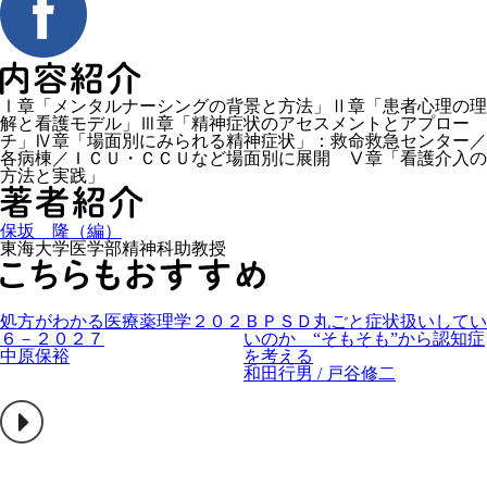
Ⅰ章「メンタルナーシングの背景と方法」Ⅱ章「患者心理の理
解と看護モデル」Ⅲ章「精神症状のアセスメントとアプロー
チ」Ⅳ章「場面別にみられる精神症状」：救命救急センター／
各病棟／ＩＣＵ・ＣＣＵなど場面別に展開 Ⅴ章「看護介入の
方法と実践」
保坂 隆（編）
東海大学医学部精神科助教授
処方がわかる医療薬理学２０２
ＢＰＳＤ丸ごと症状扱いしてい
６－２０２７
いのか “そもそも”から認知症
中原保裕
を考える
和田行男 / 戸谷修二