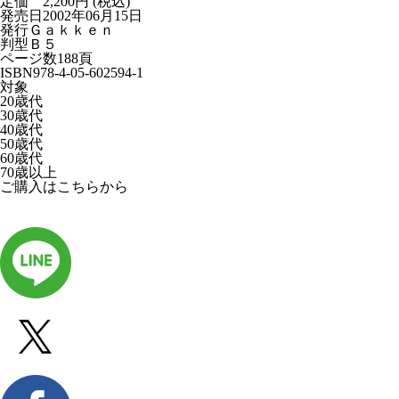
定価 2,200円 (税込)
発売日
2002年06月15日
発行
Ｇａｋｋｅｎ
判型
Ｂ５
ページ数
188頁
ISBN
978-4-05-602594-1
対象
20歳代
30歳代
40歳代
50歳代
60歳代
70歳以上
ご購入はこちらから