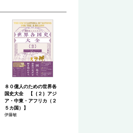
８０億人のための世界各
国史大全 【｛２｝アジ
ア・中東・アフリカ（２
５カ国）】
伊藤敏