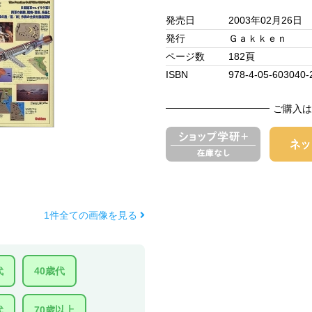
発売日
2003年02月26日
発行
Ｇａｋｋｅｎ
ページ数
182頁
ISBN
978-4-05-603040-
ご購入は
1件全ての画像を見る
代
40歳代
代
70歳以上