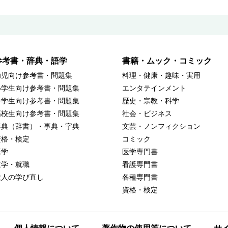
参考書・辞典・語学
書籍・ムック・コミック
幼児向け参考書・問題集
料理・健康・趣味・実用
小学生向け参考書・問題集
エンタテインメント
中学生向け参考書・問題集
歴史・宗教・科学
高校生向け参考書・問題集
社会・ビジネス
辞典（辞書）・事典・字典
文芸・ノンフィクション
資格・検定
コミック
語学
医学専門書
進学・就職
看護専門書
大人の学び直し
各種専門書
資格・検定